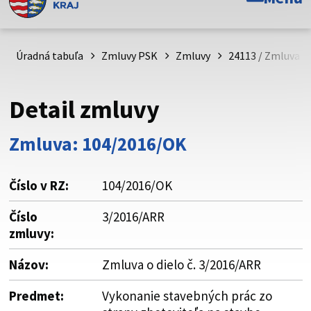
Toto je oficiálna webová stránka Prešovského
samosprávneho kraja. Oficiálne stránky využívajú doménu
psk.sk.
Úradná tabuľa
Zmluvy PSK
Zmluvy
24113 / Zmluva o 
Táto stránka je zabezpečená
Detail zmluvy
Buďte pozorní a vždy sa uistite, že zdieľate informácie iba
cez zabezpečenú webovú stránku. Zabezpečená stránka
Zmluva: 104/2016/OK
vždy začína https:// pred názvom domény webového sídla.
Číslo v RZ:
104/2016/OK
Číslo
3/2016/ARR
zmluvy:
Názov:
Zmluva o dielo č. 3/2016/ARR
Predmet:
Vykonanie stavebných prác zo