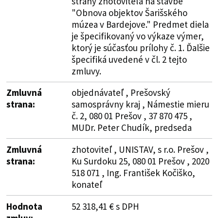
strany zhotoviteľa na stavbe
"Obnova objektov Šarišského
múzea v Bardejove." Predmet diela
je špecifikovaný vo výkaze výmer,
ktorý je súčasťou prílohy č. 1. Ďalšie
špecifiká uvedené v čl. 2 tejto
zmluvy.
Zmluvná
objednávateľ , Prešovský
strana:
samosprávny kraj , Námestie mieru
č. 2, 080 01 Prešov , 37 870 475 ,
MUDr. Peter Chudík, predseda
Zmluvná
zhotoviteľ , UNISTAV, s r.o. Prešov ,
strana:
Ku Surdoku 25, 080 01 Prešov , 2020
518 071 , Ing. František Kočiško,
konateľ
Hodnota
52 318,41 € s DPH
zmluv: