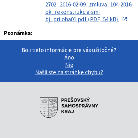
2702_2016-02-09_zmluva_104-2016-
ok_rekonstrukcia-sm-
bj_priloha01.pdf (PDF, 54 kB)
Poznámka:
Boli tieto informácie pre vás užitočné?
Áno
Nie
Našli ste na stránke chybu?