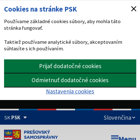
Cookies na stránke PSK
Používame základné cookies súbory, aby mohla táto
stránka fungovať.
Taktiež používame analytické súbory, akceptovaním
súhlasíte s ich používaním.
Prijať dodatočné cookies
Odmietnuť dodatočné cookies
Nastavenia cookies
SK
PSK
Doména psk.sk je oficiálna
Menu