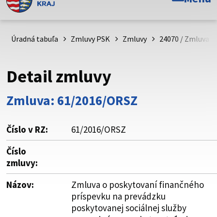
Toto je oficiálna webová stránka Prešovského
samosprávneho kraja. Oficiálne stránky využívajú doménu
psk.sk.
Úradná tabuľa
Zmluvy PSK
Zmluvy
24070 / Zmluva o
Táto stránka je zabezpečená
Detail zmluvy
Buďte pozorní a vždy sa uistite, že zdieľate informácie iba
cez zabezpečenú webovú stránku. Zabezpečená stránka
Zmluva: 61/2016/ORSZ
vždy začína https:// pred názvom domény webového sídla.
Číslo v RZ:
61/2016/ORSZ
Číslo
zmluvy:
Názov:
Zmluva o poskytovaní finančného
príspevku na prevádzku
poskytovanej sociálnej služby