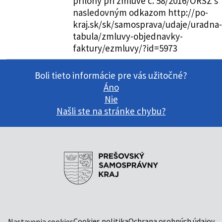
prílohy pri zmluve č. 58/2016/ORSZ s
nasledovným odkazom http://po-
kraj.sk/sk/samosprava/udaje/uradna-
tabula/zmluvy-objednavky-
faktury/ezmluvy/?id=5973
Boli tieto informácie pre vás užitočné?
Áno
Nie
Našli ste na stránke chybu?
Cookies politika
Ochrana osobných údajov
Nastavenia cookies