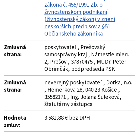
zákona č. 455/1991 Zb. o
živnostenskom podnikaní
(živnostenský zákon) v znení
neskorších predpisov a §51
Občianskeho zákonníka
Zmluvná
poskytovateľ , Prešovský
strana:
samosprávny kraj , Námestie mieru
2, Prešov , 37870475 , MUDr. Peter
Obrimčák, podpredseda PSK
Zmluvná
neverejný poskytovateľ , Dorka, n.o.
strana:
, Hemerkova 28, 040 23 Košice ,
35582171 , Ing. Jolana Šuleková,
štatutárny zástupca
Hodnota
3 581,88 € bez DPH
zmluv: