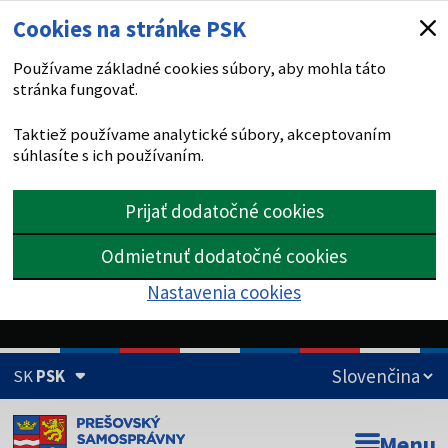
Cookies na stránke PSK
Používame základné cookies súbory, aby mohla táto
stránka fungovať.
Taktiež používame analytické súbory, akceptovaním
súhlasíte s ich používaním.
Prijať dodatočné cookies
Odmietnuť dodatočné cookies
Nastavenia cookies
SK
PSK
Doména psk.sk je oficiálna
Menu