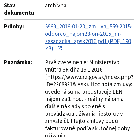
Stav
archívna
dokumentu:
Prílohy:
5969_2016-01-20_zmluva_559-2015-
oddorco_najom23-on-2015_m-
zasadacka_zpsk2016.pdf (PDF, 190
kB)
Poznámka:
Prvé zverejnenie: Ministerstvo
vnútra SR dňa 19.1.2016
(https://www.crz.gov.sk/index.php?
ID=2268921&l=sk). Hodnota zmluvy:
uvedená suma predstavuje LEN
nájom za 1 hod. - reálny nájom a
ďalšie náklady spojené s
prevádzkou užívania riestorov v
zmysle čl.II tejto zmluvy budú
fakturované podľa skutočnej doby
užívania.