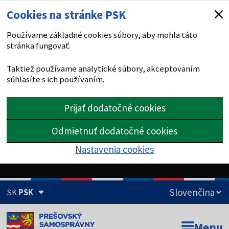
Cookies na stránke PSK
Používame základné cookies súbory, aby mohla táto
stránka fungovať.
Taktiež používame analytické súbory, akceptovaním
súhlasíte s ich používaním.
Prijať dodatočné cookies
Odmietnuť dodatočné cookies
Nastavenia cookies
SK
PSK
Doména psk.sk je oficiálna
Menu