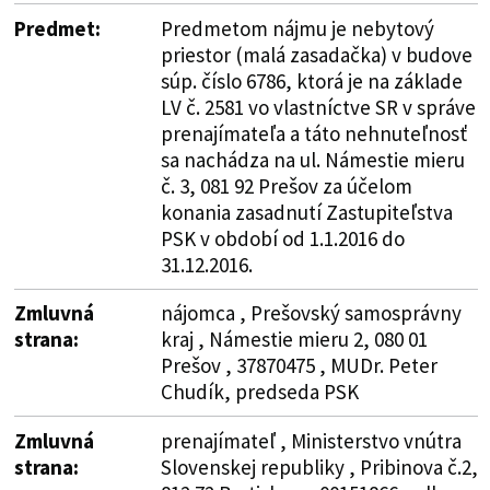
Predmet:
Predmetom nájmu je nebytový
priestor (malá zasadačka) v budove
súp. číslo 6786, ktorá je na základe
LV č. 2581 vo vlastníctve SR v správe
prenajímateľa a táto nehnuteľnosť
sa nachádza na ul. Námestie mieru
č. 3, 081 92 Prešov za účelom
konania zasadnutí Zastupiteľstva
PSK v období od 1.1.2016 do
31.12.2016.
Zmluvná
nájomca , Prešovský samosprávny
strana:
kraj , Námestie mieru 2, 080 01
Prešov , 37870475 , MUDr. Peter
Chudík, predseda PSK
Zmluvná
prenajímateľ , Ministerstvo vnútra
strana:
Slovenskej republiky , Pribinova č.2,