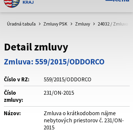
Toto je oficiálna webová stránka Prešovského
samosprávneho kraja. Oficiálne stránky využívajú doménu
psk.sk.
Úradná tabuľa
Zmluvy PSK
Zmluvy
24032 / Zmluva o
Táto stránka je zabezpečená
Detail zmluvy
Buďte pozorní a vždy sa uistite, že zdieľate informácie iba
cez zabezpečenú webovú stránku. Zabezpečená stránka
Zmluva: 559/2015/ODDORCO
vždy začína https:// pred názvom domény webového sídla.
Číslo v RZ:
559/2015/ODDORCO
Číslo
231/ON-2015
zmluvy:
Názov:
Zmluva o krátkodobom nájme
nebytových priestorov č. 231/ON-
2015