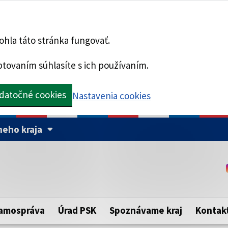
hla táto stránka fungovať.
tovaním súhlasíte s ich používaním.
datočné cookies
Nastavenia cookies
eho kraja
Táto stránka je zabezpe
Buďte pozorní a vždy sa ui
ého samosprávneho kraja.
zabezpečenú webovú strá
https:// pred názvom dom
amospráva
Úrad PSK
Spoznávame kraj
Kontak