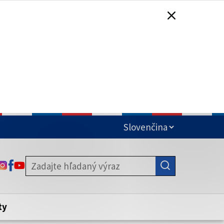
čená
ODKAZ SA OTVORÍ NA NOVEJ KARTE
ODKAZ SA OTVORÍ NA NOVEJ KARTE
ODKAZ SA OTVORÍ NA NOVEJ KARTE
stite, že zdieľate informácie iba cez
nku. Zabezpečená stránka vždy začína
ény webového sídla.
ty