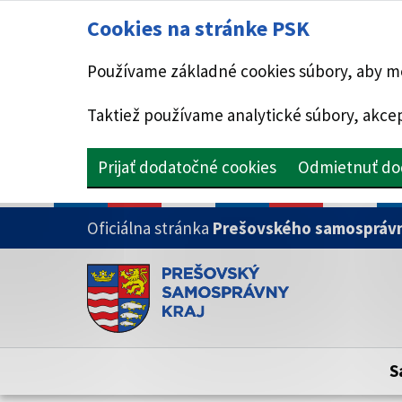
Cookies na stránke PSK
Používame základné cookies súbory, aby mo
Taktiež používame analytické súbory, akcep
Prijať dodatočné cookies
Odmietnuť do
PRESKOČIŤ NA HLAVNÝ OBSAH
Oficiálna stránka
Prešovského samosprávn
Doména psk.sk je oficiálna
Toto je oficiálna webová stránka Prešovsk
Oficiálne stránky využívajú doménu psk.sk.
S