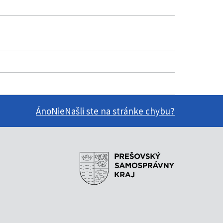
Áno
Nie
Našli ste na stránke chybu?