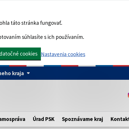
hla táto stránka fungovať.
tovaním súhlasíte s ich používaním.
datočné cookies
Nastavenia cookies
eho kraja
Táto stránka je zabezpe
Buďte pozorní a vždy sa ui
ého samosprávneho kraja.
zabezpečenú webovú strá
https:// pred názvom dom
amospráva
Úrad PSK
Spoznávame kraj
Kontak