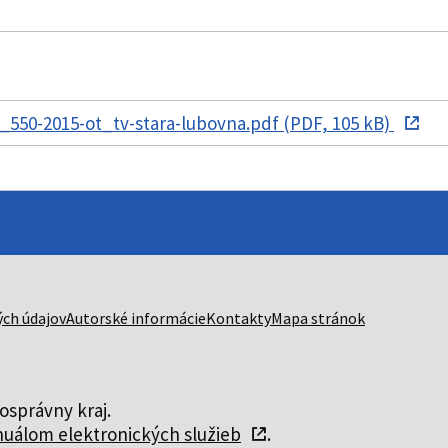
550-2015-ot_tv-stara-lubovna.pdf (PDF, 105 kB)
ch údajov
Autorské informácie
Kontakty
Mapa stránok
správny kraj.
uálom elektronických služieb
.