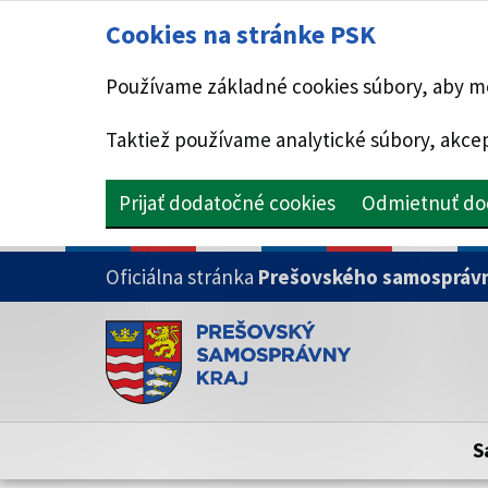
Cookies na stránke PSK
Používame základné cookies súbory, aby mo
Taktiež používame analytické súbory, akcep
Prijať dodatočné cookies
Odmietnuť do
PRESKOČIŤ NA HLAVNÝ OBSAH
Oficiálna stránka
Prešovského samosprávn
Doména psk.sk je oficiálna
Toto je oficiálna webová stránka Prešovsk
Oficiálne stránky využívajú doménu psk.sk.
S