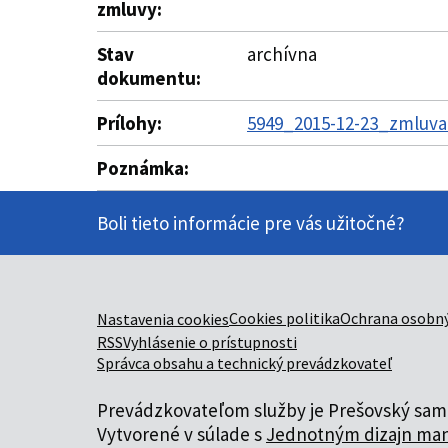
zmluvy:
Stav
archívna
dokumentu:
Prílohy:
5949_2015-12-23_zmluva_
Poznámka:
Boli tieto informácie pre vás užitočné?
Cookies politika
Ochrana osobný
Nastavenia cookies
RSS
Vyhlásenie o prístupnosti
Správca obsahu a technický prevádzkovateľ
Prevádzkovateľom služby je Prešovský samo
Vytvorené v súlade s
Jednotným dizajn man