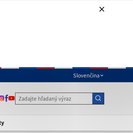
čená
ODKAZ SA OTVORÍ NA NOVEJ KARTE
ODKAZ SA OTVORÍ NA NOVEJ KARTE
ODKAZ SA OTVORÍ NA NOVEJ KARTE
stite, že zdieľate informácie iba cez
nku. Zabezpečená stránka vždy začína
ény webového sídla.
ty