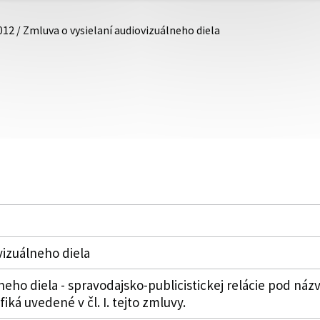
012 / Zmluva o vysielaní audiovizuálneho diela
vizuálneho diela
neho diela - spravodajsko-publicistickej relácie pod náz
fiká uvedené v čl. I. tejto zmluvy.