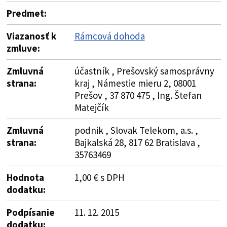
Predmet:
Viazanosť k
Rámcová dohoda
zmluve:
Zmluvná
účastník , Prešovský samosprávny
strana:
kraj , Námestie mieru 2, 08001
Prešov , 37 870 475 , Ing. Štefan
Matejčík
Zmluvná
podnik , Slovak Telekom, a.s. ,
strana:
Bajkalská 28, 817 62 Bratislava ,
35763469
Hodnota
1,00 € s DPH
dodatku:
Podpísanie
11. 12. 2015
dodatku: