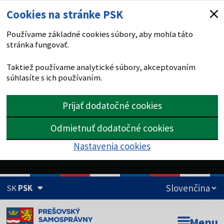
Cookies na stránke PSK
Používame základné cookies súbory, aby mohla táto
stránka fungovať.
Taktiež používame analytické súbory, akceptovaním
súhlasíte s ich používaním.
Prijať dodatočné cookies
Odmietnuť dodatočné cookies
Nastavenia cookies
SK
PSK
Doména psk.sk je oficiálna
Menu