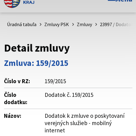
Toto je oficiálna webová stránka Prešovského
samosprávneho kraja. Oficiálne stránky využívajú doménu
psk.sk.
Úradná tabuľa
Zmluvy PSK
Zmluvy
23997 / Dodatok k
Táto stránka je zabezpečená
Detail zmluvy
Buďte pozorní a vždy sa uistite, že zdieľate informácie iba
cez zabezpečenú webovú stránku. Zabezpečená stránka
Zmluva: 159/2015
vždy začína https:// pred názvom domény webového sídla.
Číslo v RZ:
159/2015
Číslo
Dodatok č. 159/2015
dodatku:
Názov:
Dodatok k zmluve o poskytovaní
verejných služieb - mobilný
internet