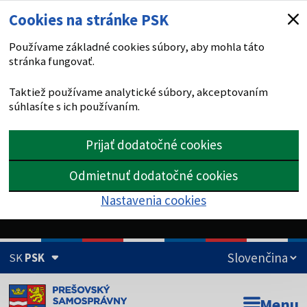
Cookies na stránke PSK
Používame základné cookies súbory, aby mohla táto
stránka fungovať.
Taktiež používame analytické súbory, akceptovaním
súhlasíte s ich používaním.
Prijať dodatočné cookies
Odmietnuť dodatočné cookies
Nastavenia cookies
SK
PSK
Doména psk.sk je oficiálna
Menu