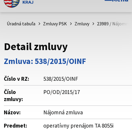
Toto je oficiálna webová stránka Prešovského
samosprávneho kraja. Oficiálne stránky využívajú doménu
psk.sk.
Úradná tabuľa
Zmluvy PSK
Zmluvy
23989 / Nájomná
Táto stránka je zabezpečená
Detail zmluvy
Buďte pozorní a vždy sa uistite, že zdieľate informácie iba
cez zabezpečenú webovú stránku. Zabezpečená stránka
Zmluva: 538/2015/OINF
vždy začína https:// pred názvom domény webového sídla.
Číslo v RZ:
538/2015/OINF
Číslo
PO/OD/2015/17
zmluvy:
Názov:
Nájomná zmluva
Predmet:
operatívny prenájom TA 8055i