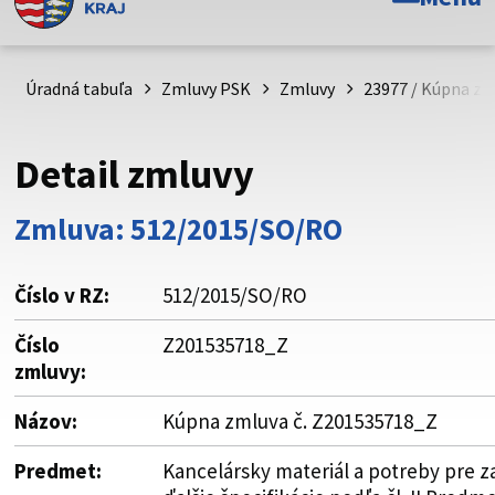
Toto je oficiálna webová stránka Prešovského
samosprávneho kraja. Oficiálne stránky využívajú doménu
psk.sk.
Úradná tabuľa
Zmluvy PSK
Zmluvy
23977 / Kúpna zm
Táto stránka je zabezpečená
Detail zmluvy
Buďte pozorní a vždy sa uistite, že zdieľate informácie iba
cez zabezpečenú webovú stránku. Zabezpečená stránka
Zmluva: 512/2015/SO/RO
vždy začína https:// pred názvom domény webového sídla.
Číslo v RZ:
512/2015/SO/RO
Číslo
Z201535718_Z
zmluvy:
Názov:
Kúpna zmluva č. Z201535718_Z
Predmet:
Kancelársky materiál a potreby pre 