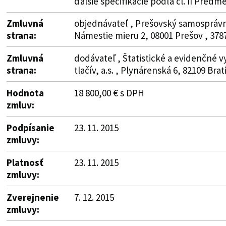
ďalšie špecifikácie podľa čl. II Predm
Zmluvná
objednávateľ , Prešovský samosprávny
strana:
Námestie mieru 2, 08001 Prešov , 378
Zmluvná
dodávateľ , Štatistické a evidenčné 
strana:
tlačív, a.s. , Plynárenská 6, 82109 Brat
Hodnota
18 800,00 € s DPH
zmluv:
Podpísanie
23. 11. 2015
zmluvy:
Platnosť
23. 11. 2015
zmluvy:
Zverejnenie
7. 12. 2015
zmluvy: