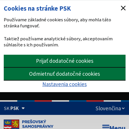
Cookies na stránke PSK
Používame základné cookies súbory, aby mohla táto
stránka fungovať.
Taktiež používame analytické súbory, akceptovaním
súhlasíte s ich používaním.
Prijať dodatočné cookies
Odmietnuť dodatočné cookies
Nastavenia cookies
SK
PSK
Doména psk.sk je oficiálna
Menu