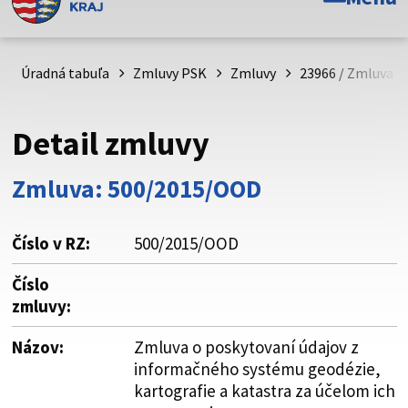
Toto je oficiálna webová stránka Prešovského
samosprávneho kraja. Oficiálne stránky využívajú doménu
psk.sk.
Úradná tabuľa
Zmluvy PSK
Zmluvy
23966 / Zmluva o
Táto stránka je zabezpečená
Detail zmluvy
Buďte pozorní a vždy sa uistite, že zdieľate informácie iba
cez zabezpečenú webovú stránku. Zabezpečená stránka
Zmluva: 500/2015/OOD
vždy začína https:// pred názvom domény webového sídla.
Číslo v RZ:
500/2015/OOD
Číslo
zmluvy:
Názov:
Zmluva o poskytovaní údajov z
informačného systému geodézie,
kartografie a katastra za účelom ich