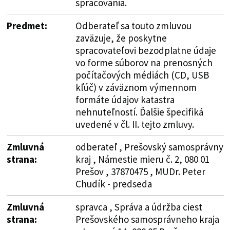
spracovania.
Predmet:
Odberateľ sa touto zmluvou
zaväzuje, že poskytne
spracovateľovi bezodplatne údaje
vo forme súborov na prenosných
počítačových médiách (CD, USB
kľúč) v záväznom výmennom
formáte údajov katastra
nehnuteľností. Ďalšie špecifiká
uvedené v čl. II. tejto zmluvy.
Zmluvná
odberateľ , Prešovský samosprávny
strana:
kraj , Námestie mieru č. 2, 080 01
Prešov , 37870475 , MUDr. Peter
Chudík - predseda
Zmluvná
spravca , Správa a údržba ciest
strana:
Prešovského samosprávneho kraja