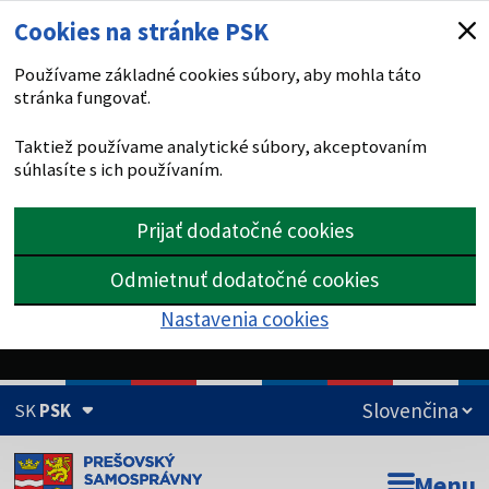
Cookies na stránke PSK
Používame základné cookies súbory, aby mohla táto
stránka fungovať.
Taktiež používame analytické súbory, akceptovaním
súhlasíte s ich používaním.
Prijať dodatočné cookies
Odmietnuť dodatočné cookies
Nastavenia cookies
SK
PSK
Doména psk.sk je oficiálna
Menu