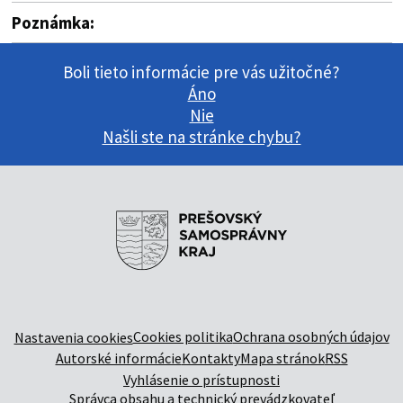
Poznámka:
Boli tieto informácie pre vás užitočné?
Áno
Nie
Našli ste na stránke chybu?
Cookies politika
Ochrana osobných údajov
Nastavenia cookies
Autorské informácie
Kontakty
Mapa stránok
RSS
Vyhlásenie o prístupnosti
Správca obsahu a technický prevádzkovateľ