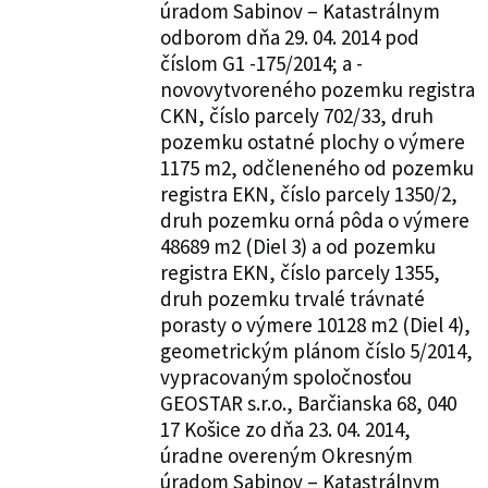
úradom Sabinov – Katastrálnym
odborom dňa 29. 04. 2014 pod
číslom G1 -175/2014; a -
novovytvoreného pozemku registra
CKN, číslo parcely 702/33, druh
pozemku ostatné plochy o výmere
1175 m2, odčleneného od pozemku
registra EKN, číslo parcely 1350/2,
druh pozemku orná pôda o výmere
48689 m2 (Diel 3) a od pozemku
registra EKN, číslo parcely 1355,
druh pozemku trvalé trávnaté
porasty o výmere 10128 m2 (Diel 4),
geometrickým plánom číslo 5/2014,
vypracovaným spoločnosťou
GEOSTAR s.r.o., Barčianska 68, 040
17 Košice zo dňa 23. 04. 2014,
úradne overeným Okresným
úradom Sabinov – Katastrálnym