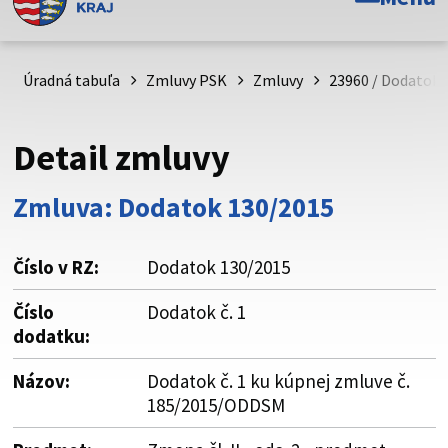
Toto je oficiálna webová stránka Prešovského
samosprávneho kraja. Oficiálne stránky využívajú doménu
psk.sk.
Úradná tabuľa
Zmluvy PSK
Zmluvy
23960 / Dodatok 
Táto stránka je zabezpečená
Detail zmluvy
Buďte pozorní a vždy sa uistite, že zdieľate informácie iba
cez zabezpečenú webovú stránku. Zabezpečená stránka
Zmluva: Dodatok 130/2015
vždy začína https:// pred názvom domény webového sídla.
Číslo v RZ:
Dodatok 130/2015
Číslo
Dodatok č. 1
dodatku:
Názov:
Dodatok č. 1 ku kúpnej zmluve č.
185/2015/ODDSM