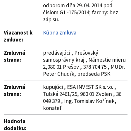
odborom dňa 29. 04. 2014 pod
číslom G1 -175/2014; ťarchy: bez
zápisu.
Viazanosť k
Kúpna zmluva
zmluve:
Zmluvná
predávajúci , Prešovský
strana:
samosprávny kraj , Námestie mieru
2,080 01 Prešov , 378 704 75 , MUDr.
Peter Chudík, predseda PSK
Zmluvná
kupujúci , ESA INVEST SK s.r.o. ,
strana:
Tulská 2461/25, 960 01 Zvolen , 36
049 379 , Ing. Tomislav Kořínek,
konateľ
Hodnota
dodatku: