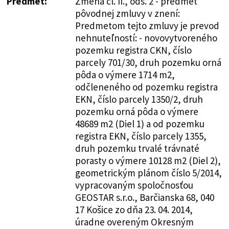
Predmet:
Zmena čl. II., ods. 2 - predmet
pôvodnej zmluvy v znení:
Predmetom tejto zmluvy je prevod
nehnuteľností: - novovytvoreného
pozemku registra CKN, číslo
parcely 701/30, druh pozemku orná
pôda o výmere 1714 m2,
odčleneného od pozemku registra
EKN, číslo parcely 1350/2, druh
pozemku orná pôda o výmere
48689 m2 (Diel 1) a od pozemku
registra EKN, číslo parcely 1355,
druh pozemku trvalé trávnaté
porasty o výmere 10128 m2 (Diel 2),
geometrickým plánom číslo 5/2014,
vypracovaným spoločnosťou
GEOSTAR s.r.o., Barčianska 68, 040
17 Košice zo dňa 23. 04. 2014,
úradne overeným Okresným