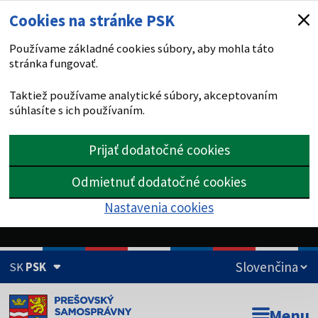
Cookies na stránke PSK
Používame základné cookies súbory, aby mohla táto
stránka fungovať.
Taktiež používame analytické súbory, akceptovaním
súhlasíte s ich používaním.
Prijať dodatočné cookies
Odmietnuť dodatočné cookies
Nastavenia cookies
SK
PSK
Doména psk.sk je oficiálna
Menu