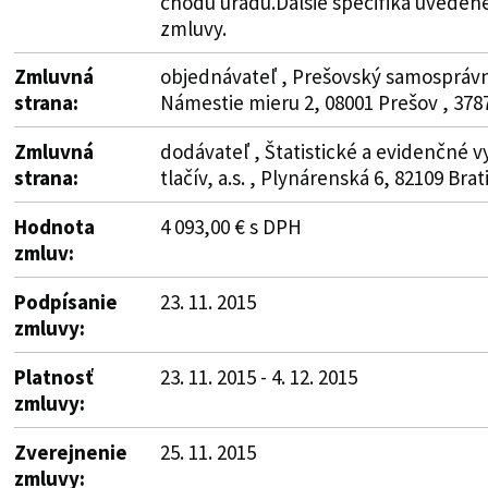
chodu úradu.Ďalšie špecifiká uvedené v
zmluvy.
Zmluvná
objednávateľ , Prešovský samosprávny
strana:
Námestie mieru 2, 08001 Prešov , 378
Zmluvná
dodávateľ , Štatistické a evidenčné 
strana:
tlačív, a.s. , Plynárenská 6, 82109 Brat
Hodnota
4 093,00 € s DPH
zmluv:
Podpísanie
23. 11. 2015
zmluvy:
Platnosť
23. 11. 2015 - 4. 12. 2015
zmluvy:
Zverejnenie
25. 11. 2015
zmluvy: