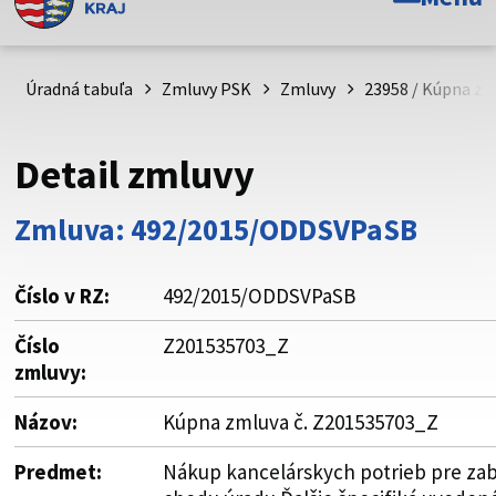
Toto je oficiálna webová stránka Prešovského
samosprávneho kraja. Oficiálne stránky využívajú doménu
psk.sk.
Úradná tabuľa
Zmluvy PSK
Zmluvy
23958 / Kúpna zm
Táto stránka je zabezpečená
Detail zmluvy
Buďte pozorní a vždy sa uistite, že zdieľate informácie iba
cez zabezpečenú webovú stránku. Zabezpečená stránka
Zmluva: 492/2015/ODDSVPaSB
vždy začína https:// pred názvom domény webového sídla.
Číslo v RZ:
492/2015/ODDSVPaSB
Číslo
Z201535703_Z
zmluvy:
Názov:
Kúpna zmluva č. Z201535703_Z
Predmet:
Nákup kancelárskych potrieb pre za