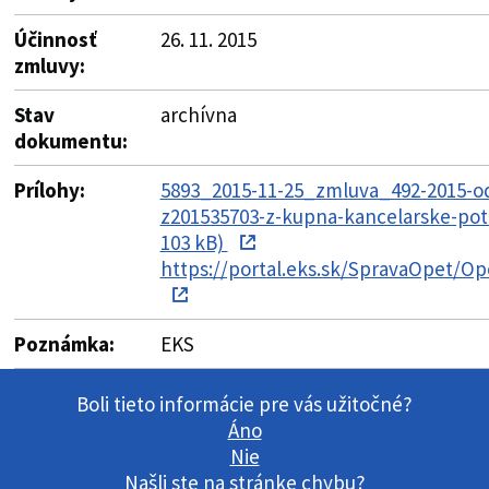
Účinnosť
26. 11. 2015
zmluvy:
Stav
archívna
dokumentu:
Prílohy:
5893_2015-11-25_zmluva_492-2015-o
z201535703-z-kupna-kancelarske-pot
103 kB)
https://portal.eks.sk/SpravaOpet/Op
Poznámka:
EKS
Boli tieto informácie pre vás užitočné?
Áno
Nie
Našli ste na stránke chybu?