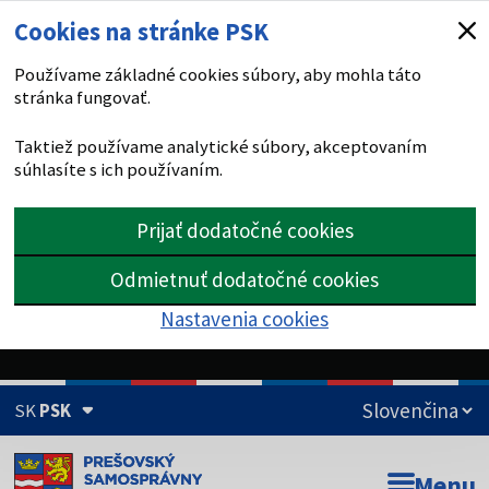
Cookies na stránke PSK
Používame základné cookies súbory, aby mohla táto
stránka fungovať.
Taktiež používame analytické súbory, akceptovaním
súhlasíte s ich používaním.
Prijať dodatočné cookies
Odmietnuť dodatočné cookies
Nastavenia cookies
SK
PSK
Doména psk.sk je oficiálna
Menu