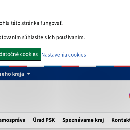
hla táto stránka fungovať.
tovaním súhlasíte s ich používaním.
datočné cookies
Nastavenia cookies
eho kraja
Táto stránka je zabezpe
Buďte pozorní a vždy sa ui
ého samosprávneho kraja.
zabezpečenú webovú strá
https:// pred názvom dom
amospráva
Úrad PSK
Spoznávame kraj
Kontak