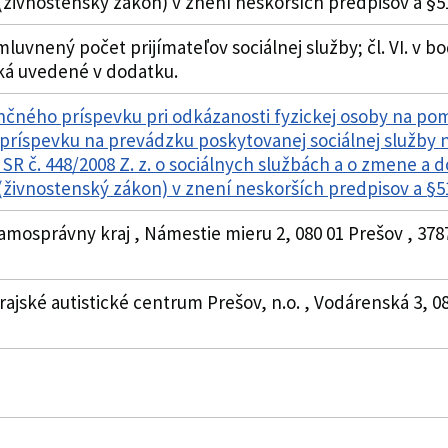
živnostenský zákon) v znení neskorších predpisov a §
mluvnený počet prijímateľov sociálnej služby; čl. VI. v bo
fiká uvedené v dodatku.
čného príspevku pri odkázanosti fyzickej osoby na pom
príspevku na prevádzku poskytovanej sociálnej služby 
SR č. 448/2008 Z. z. o sociálnych službách a o zmene a d
živnostenský zákon) v znení neskorších predpisov a §
amosprávny kraj , Námestie mieru 2, 080 01 Prešov , 37
ajské autistické centrum Prešov, n.o. , Vodárenská 3, 08