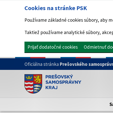
Cookies na stránke PSK
Používame základné cookies súbory, aby mo
Taktiež používame analytické súbory, akcep
Prijať dodatočné cookies
Odmietnuť do
PRESKOČIŤ NA HLAVNÝ OBSAH
Oficiálna stránka
Prešovského samosprávn
Doména psk.sk je oficiálna
Toto je oficiálna webová stránka Prešovsk
Oficiálne stránky využívajú doménu psk.sk.
S