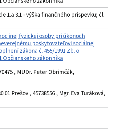
51 Občianskeho zákonníka
de 1.a 3.1 - výška finančného príspevku; čl.
oc inej fyzickej osoby pri úkonoch
neverejnému poskytovateľovi sociálnej
oplnení zákona č. 455/1991 Zb. o
51 Občianskeho zákonníka
870475 , MUDr. Peter Obrimčák,
0 01 Prešov , 45738556 , Mgr. Eva Turáková,