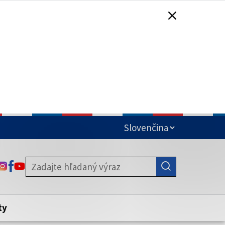
čená
ODKAZ SA OTVORÍ NA NOVEJ KARTE
ODKAZ SA OTVORÍ NA NOVEJ KARTE
ODKAZ SA OTVORÍ NA NOVEJ KARTE
stite, že zdieľate informácie iba cez
nku. Zabezpečená stránka vždy začína
ény webového sídla.
ty