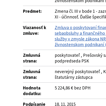
živnostenskom podnikaní (
Predmet:
Zmena čl. III v bode 1 - zaz
XI - účinnosť. Ďalšie špeci
Viazanosť k
Zmluva o poskytovaní finan
zmluve:
sebaobsluhy a finančného 
služby v zmysle zákona NR 
živnostenskom podnikaní (
Zmluvná
poskytovateľ , Prešovský s
strana:
podpredseda PSK
Zmluvná
neverejný poskytovateľ , Kr
strana:
štatutárny zástupca
Hodnota
5 224,86 € bez DPH
dodatku:
Podpísanie
18. 11. 2015