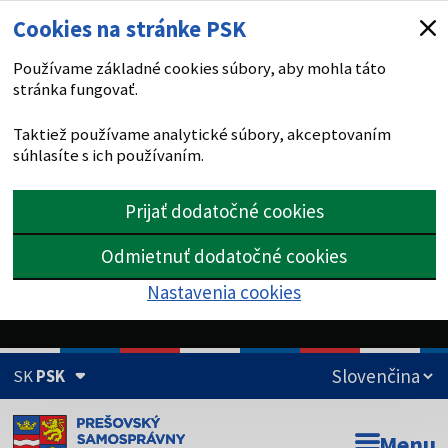
Cookies na stránke PSK
Používame základné cookies súbory, aby mohla táto
stránka fungovať.
Taktiež používame analytické súbory, akceptovaním
súhlasíte s ich používaním.
Prijať dodatočné cookies
Odmietnuť dodatočné cookies
Nastavenia cookies
SK
PSK
Doména psk.sk je oficiálna
Menu