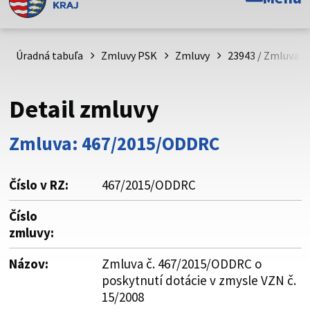
Toto je oficiálna webová stránka Prešovského
samosprávneho kraja. Oficiálne stránky využívajú doménu
psk.sk.
Úradná tabuľa
Zmluvy PSK
Zmluvy
23943 / Zmluva č
Táto stránka je zabezpečená
Detail zmluvy
Buďte pozorní a vždy sa uistite, že zdieľate informácie iba
cez zabezpečenú webovú stránku. Zabezpečená stránka
Zmluva: 467/2015/ODDRC
vždy začína https:// pred názvom domény webového sídla.
Číslo v RZ:
467/2015/ODDRC
Číslo
zmluvy:
Názov:
Zmluva č. 467/2015/ODDRC o
poskytnutí dotácie v zmysle VZN č.
15/2008