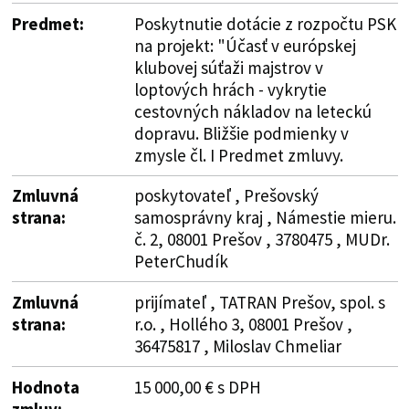
Predmet:
Poskytnutie dotácie z rozpočtu PSK
na projekt: "Účasť v európskej
klubovej súťaži majstrov v
loptových hrách - vykrytie
cestovných nákladov na leteckú
dopravu. Bližšie podmienky v
zmysle čl. I Predmet zmluvy.
Zmluvná
poskytovateľ , Prešovský
strana:
samosprávny kraj , Námestie mieru.
č. 2, 08001 Prešov , 3780475 , MUDr.
PeterChudík
Zmluvná
prijímateľ , TATRAN Prešov, spol. s
strana:
r.o. , Hollého 3, 08001 Prešov ,
36475817 , Miloslav Chmeliar
Hodnota
15 000,00 € s DPH
zmluv: