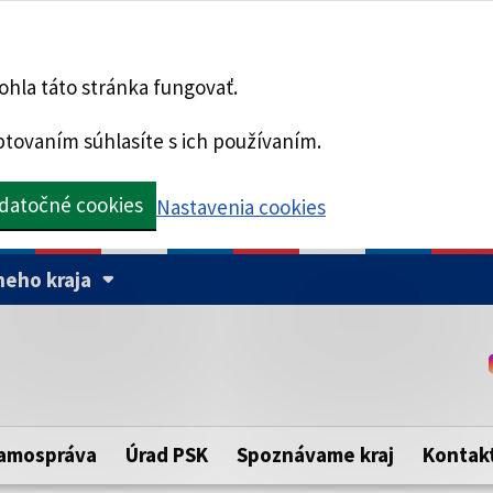
hla táto stránka fungovať.
tovaním súhlasíte s ich používaním.
datočné cookies
Nastavenia cookies
eho kraja
Táto stránka je zabezpe
Buďte pozorní a vždy sa ui
ého samosprávneho kraja.
zabezpečenú webovú strá
https:// pred názvom dom
amospráva
Úrad PSK
Spoznávame kraj
Kontak