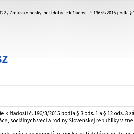
922 / Zmluva o poskytnutí dotácie k žiadosti č. 196/8/2015 podľa § 
SZ
k žiadosti č. 196/8/2015 podľa § 3 ods. 1 a § 12 ods. 3 zá
áce, sociálnych vecí a rodiny Slovenskej republiky v zne
k, práv a povinností pri poskytnutí dotácie zo strany