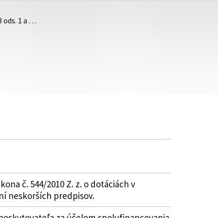
3 ods. 1 a …
kona č. 544/2010 Z. z. o dotáciách v
ní neskorších predpisov.
 poskytovateľa za účelom spolufinancovania