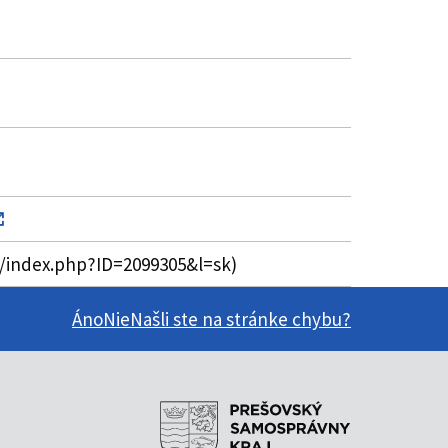
sk/index.php?ID=2099305&l=sk)
Áno
Nie
Našli ste na stránke chybu?