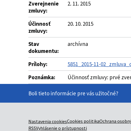
Zverejnenie
2. 11. 2015
zmluvy:
Účinnosť
20. 10. 2015
zmluvy:
Stav
archívna
dokumentu:
Prílohy:
5851_2015-11-02_zmluva_d
Poznámka:
Účinnosť zmluvy: prvé zve
Boli tieto informácie pre vás užitočné?
Cookies politika
Ochrana osobný
Nastavenia cookies
RSS
Vyhlásenie o prístupnosti