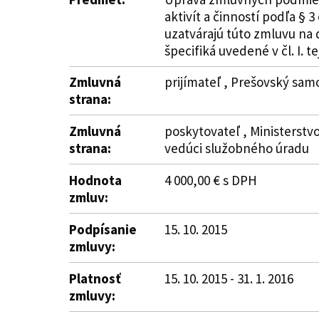
aktivít a činností podľa § 
uzatvárajú túto zmluvu na 
špecifiká uvedené v čl. I. t
Zmluvná
prijímateľ , Prešovský sam
strana:
Zmluvná
poskytovateľ , Ministerstvo 
strana:
vedúci služobného úradu
Hodnota
4 000,00 € s DPH
zmluv:
Podpísanie
15. 10. 2015
zmluvy:
Platnosť
15. 10. 2015 - 31. 1. 2016
zmluvy: