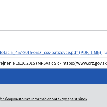
otacia_457-2015-orsz_css-batizovce.pdf (PDF, 1 MB)
rejnenie 19.10.2015 (MPSVaR SR - https://www.crz.gov.
ch údajov
Autorské informácie
Kontakty
Mapa stránok