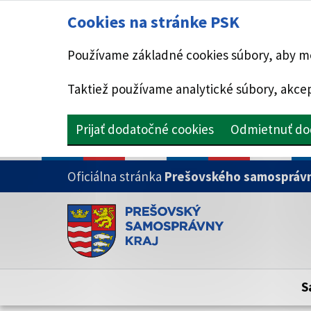
Cookies na stránke PSK
Používame základné cookies súbory, aby mo
Taktiež používame analytické súbory, akcep
Prijať dodatočné cookies
Odmietnuť do
PRESKOČIŤ NA HLAVNÝ OBSAH
Oficiálna stránka
Prešovského samosprávn
Doména psk.sk je oficiálna
Toto je oficiálna webová stránka Prešovsk
Oficiálne stránky využívajú doménu psk.sk.
S