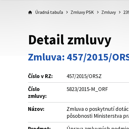
Úradná tabuľa
Zmluvy PSK
Zmluvy
23
Detail zmluvy
Zmluva: 457/2015/OR
Číslo v RZ:
457/2015/ORSZ
Číslo
5823/2015-M_ORF
zmluvy:
Názov:
Zmluva o poskytnutí dotácie 
pôsobnosti Ministerstva pr
Predmet:
Úprava zmluvných podmieno