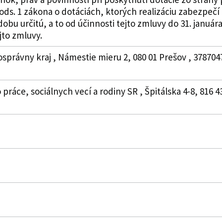
3 ods. 1 zákona o dotáciách, ktorých realizáciu zabezpečí
dobu určitú, a to od účinnosti tejto zmluvy do 31. januá
ejto zmluvy.
osprávny kraj , Námestie mieru 2, 080 01 Prešov , 37870
práce, sociálnych vecí a rodiny SR , Špitálska 4-8, 816 43