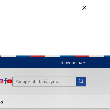
čená
ODKAZ SA OTVORÍ NA NOVEJ KARTE
ODKAZ SA OTVORÍ NA NOVEJ KARTE
ODKAZ SA OTVORÍ NA NOVEJ KARTE
stite, že zdieľate informácie iba cez
nku. Zabezpečená stránka vždy začína
ény webového sídla.
ty