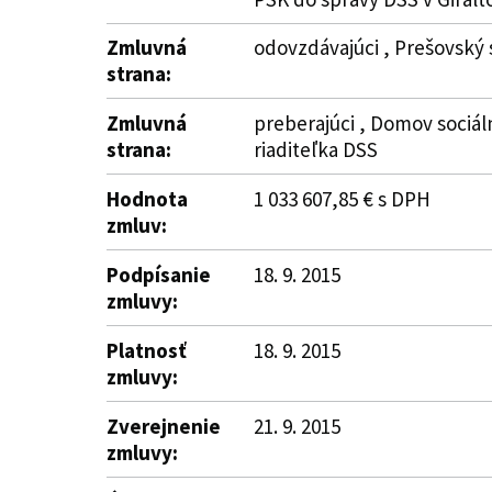
Zmluvná
odovzdávajúci , Prešovský 
strana:
Zmluvná
preberajúci , Domov sociáln
strana:
riaditeľka DSS
Hodnota
1 033 607,85 € s DPH
zmluv:
Podpísanie
18. 9. 2015
zmluvy:
Platnosť
18. 9. 2015
zmluvy:
Zverejnenie
21. 9. 2015
zmluvy: