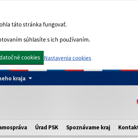
hla táto stránka fungovať.
tovaním súhlasíte s ich používaním.
datočné cookies
Nastavenia cookies
eho kraja
Táto stránka je zabezpe
Buďte pozorní a vždy sa ui
ého samosprávneho kraja.
zabezpečenú webovú strá
https:// pred názvom dom
amospráva
Úrad PSK
Spoznávame kraj
Kontak