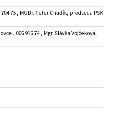
8 704 75 , MUDr. Peter Chudík, predseda PSK
tovce , 006 916 74 , Mgr. Slávka Vojčeková,