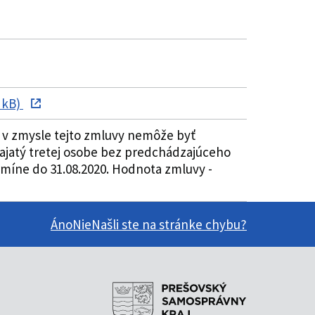
 kB)
 v zmysle tejto zmluvy nemôže byť
ajatý tretej osobe bez predchádzajúceho
míne do 31.08.2020. Hodnota zmluvy -
Áno
Nie
Našli ste na stránke chybu?