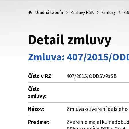
Úradná tabuľa
Zmluvy PSK
Zmluvy
23
Detail zmluvy
Zmluva: 407/2015/O
Číslo v RZ:
407/2015/ODDSVPaSB
Číslo
zmluvy:
Názov:
Zmluva o zverení ďalšieho
Predmet:
Zverenie majetku nadobudn
PSK do správy DSS v Giralt