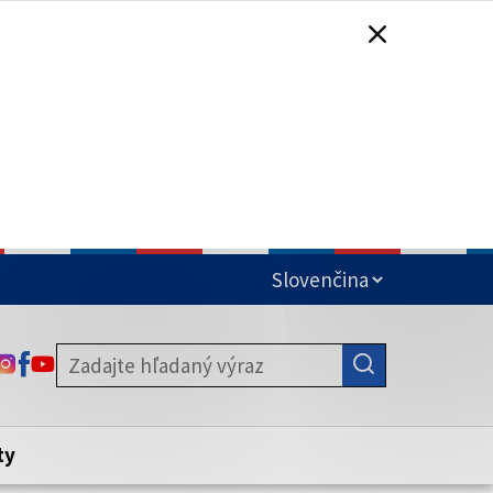
čená
ODKAZ SA OTVORÍ NA NOVEJ KARTE
ODKAZ SA OTVORÍ NA NOVEJ KARTE
ODKAZ SA OTVORÍ NA NOVEJ KARTE
stite, že zdieľate informácie iba cez
nku. Zabezpečená stránka vždy začína
ény webového sídla.
ty