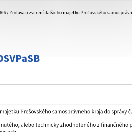
866 / Zmluva o zverení ďalšieho majetku Prešovského samosprávn
DDSVPaSB
 majetku Prešovského samosprávneho kraja do správy č.
utého, alebo technicky zhodnoteného z finančného prí
ovciach.