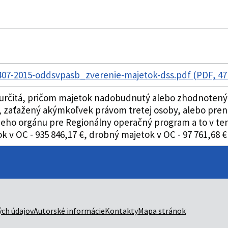
07-2015-oddsvpasb_zverenie-majetok-dss.pdf (PDF, 47
eurčitá, pričom majetok nadobudnutý alebo zhodnotený
, zaťažený akýmkoľvek právom tretej osoby, alebo pren
eho orgánu pre Regionálny operačný program a to v ter
k v OC - 935 846,17 €, drobný majetok v OC - 97 761,68 €
ch údajov
Autorské informácie
Kontakty
Mapa stránok