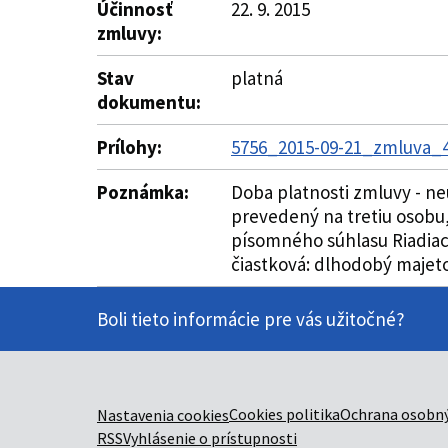
Účinnosť
22. 9. 2015
zmluvy:
Stav
platná
dokumentu:
Prílohy:
5756_2015-09-21_zmluva_4
Poznámka:
Doba platnosti zmluvy - n
prevedený na tretiu osobu
písomného súhlasu Riadiac
čiastková: dlhodobý majeto
Boli tieto informácie pre vás užitočné?
Cookies politika
Ochrana osobný
Nastavenia cookies
RSS
Vyhlásenie o prístupnosti