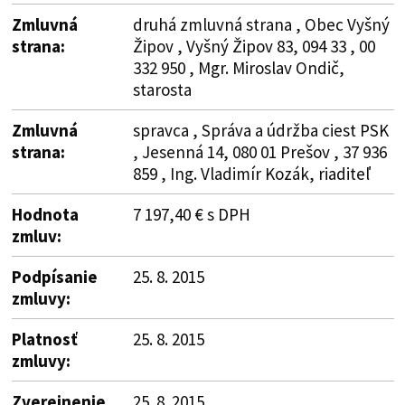
Zmluvná
druhá zmluvná strana , Obec Vyšný
strana:
Žipov , Vyšný Žipov 83, 094 33 , 00
332 950 , Mgr. Miroslav Ondič,
starosta
Zmluvná
spravca , Správa a údržba ciest PSK
strana:
, Jesenná 14, 080 01 Prešov , 37 936
859 , Ing. Vladimír Kozák, riaditeľ
Hodnota
7 197,40 € s DPH
zmluv:
Podpísanie
25. 8. 2015
zmluvy:
Platnosť
25. 8. 2015
zmluvy:
Zverejnenie
25. 8. 2015