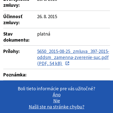
zmluvy:
Účinnosť
26. 8. 2015
zmluvy:
Stav
platná
dokumentu:
Prílohy:
5650_2015-08-25_zmluva_397-2015-
oddsm_zamenna-zverenie-suc.pdf
(PDF, 54 kB)
Poznámka:
Boli tieto informácie pre vás užitočné?
Áno
Nie
Našli ste na stránke chybu?