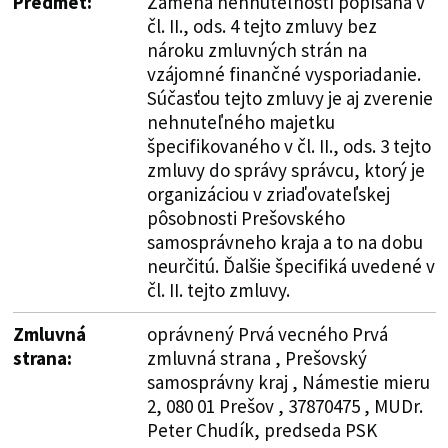
Predmet:
Zámena nehnuteľností popísaná v
čl. II., ods. 4 tejto zmluvy bez
nároku zmluvných strán na
vzájomné finančné vysporiadanie.
Súčasťou tejto zmluvy je aj zverenie
nehnuteľného majetku
špecifikovaného v čl. II., ods. 3 tejto
zmluvy do správy správcu, ktorý je
organizáciou v zriaďovateľskej
pôsobnosti Prešovského
samosprávneho kraja a to na dobu
neurčitú. Ďalšie špecifiká uvedené v
čl. II. tejto zmluvy.
Zmluvná
oprávnený Prvá vecného Prvá
strana:
zmluvná strana , Prešovský
samosprávny kraj , Námestie mieru
2, 080 01 Prešov , 37870475 , MUDr.
Peter Chudík, predseda PSK