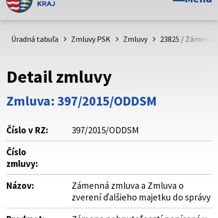
Toto je oficiálna webová stránka Prešovského
samosprávneho kraja. Oficiálne stránky využívajú doménu
psk.sk.
Úradná tabuľa
Zmluvy PSK
Zmluvy
23825 / Zámenná 
Táto stránka je zabezpečená
Detail zmluvy
Buďte pozorní a vždy sa uistite, že zdieľate informácie iba
cez zabezpečenú webovú stránku. Zabezpečená stránka
Zmluva: 397/2015/ODDSM
vždy začína https:// pred názvom domény webového sídla.
Číslo v RZ:
397/2015/ODDSM
Číslo
zmluvy:
Názov:
Zámenná zmluva a Zmluva o
zverení ďalšieho majetku do správy