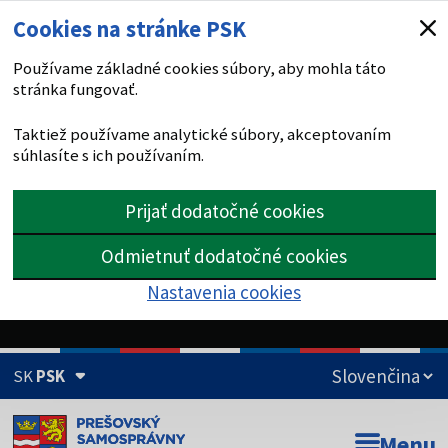
Cookies na stránke PSK
Používame základné cookies súbory, aby mohla táto
stránka fungovať.
Taktiež používame analytické súbory, akceptovaním
súhlasíte s ich používaním.
Prijať dodatočné cookies
Odmietnuť dodatočné cookies
Nastavenia cookies
SK
PSK
Doména psk.sk je oficiálna
Menu