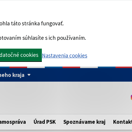
hla táto stránka fungovať.
tovaním súhlasíte s ich používaním.
datočné cookies
Nastavenia cookies
eho kraja
Táto stránka je zabezpe
Buďte pozorní a vždy sa ui
ého samosprávneho kraja.
zabezpečenú webovú strá
https:// pred názvom dom
amospráva
Úrad PSK
Spoznávame kraj
Kontak