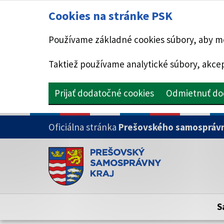
Cookies na stránke PSK
Používame základné cookies súbory, aby mo
Taktiež používame analytické súbory, akcep
Prijať dodatočné cookies
Odmietnuť do
PRESKOČIŤ NA HLAVNÝ OBSAH
Oficiálna stránka
Prešovského samosprávn
Doména psk.sk je oficiálna
Toto je oficiálna webová stránka Prešovsk
Oficiálne stránky využívajú doménu psk.sk.
S