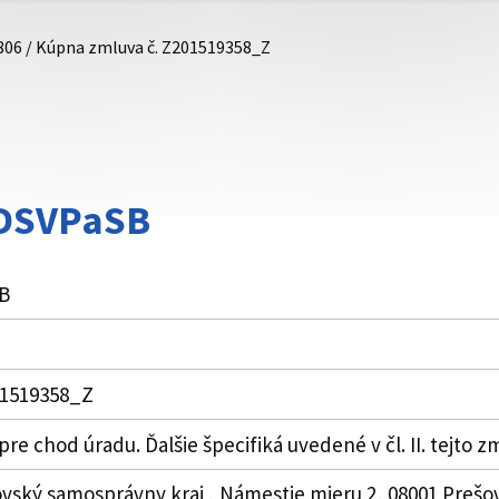
806 / Kúpna zmluva č. Z201519358_Z
DDSVPaSB
B
01519358_Z
re chod úradu. Ďalšie špecifiká uvedené v čl. II. tejto z
ovský samosprávny kraj , Námestie mieru 2, 08001 Prešo