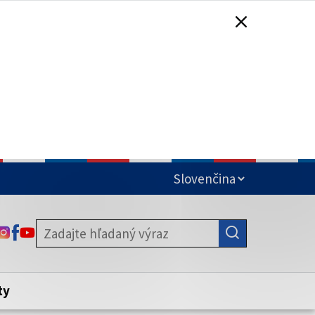
čená
ODKAZ SA OTVORÍ NA NOVEJ KARTE
ODKAZ SA OTVORÍ NA NOVEJ KARTE
ODKAZ SA OTVORÍ NA NOVEJ KARTE
stite, že zdieľate informácie iba cez
nku. Zabezpečená stránka vždy začína
ény webového sídla.
ty