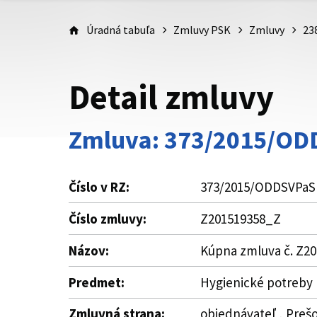
Úradná tabuľa
Zmluvy PSK
Zmluvy
23
Detail zmluvy
Zmluva: 373/2015/O
Číslo v RZ:
373/2015/ODDSVPaS
Číslo zmluvy:
Z201519358_Z
Názov:
Kúpna zmluva č. Z2
Predmet:
Hygienické potreby p
Zmluvná strana:
objednávateľ , Preš