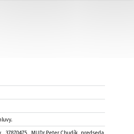
mluvy.
v , 37870475 , MUDr.Peter Chudík, predseda