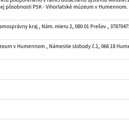
kej pôsobnosti PSK - Vihorlatské múzeum v Humennom. Ďa
amosprávny kraj , Nám. mieru 2, 080 01 Prešov , 378704
úzeum v Humennom , Námestie slobody č.1, 066 18 Humenn