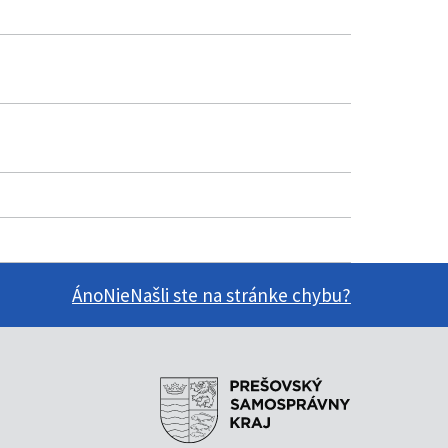
Áno
Nie
Našli ste na stránke chybu?