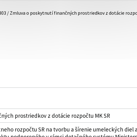
803 / Zmluva o poskytnutí finančných prostriedkov z dotácie roz
čných prostriedkov z dotácie rozpočtu MK SR
tneho rozpočtu SR na tvorbu a šírenie umeleckých diel a 
jektu podporeného v rámci dotačného systému Ministers