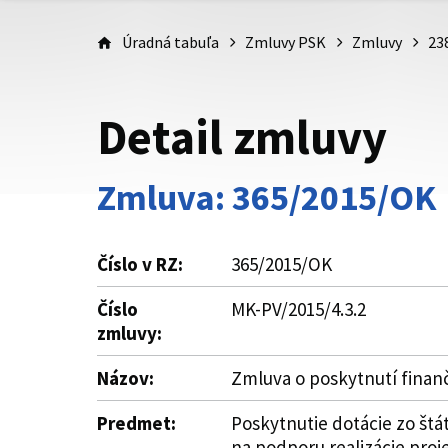
Úradná tabuľa
Zmluvy PSK
Zmluvy
23
Detail zmluvy
Zmluva: 365/2015/OK
Číslo v RZ:
365/2015/OK
Číslo
MK-PV/2015/4.3.2
zmluvy:
Názov:
Zmluva o poskytnutí finan
Predmet:
Poskytnutie dotácie zo štá
na podporu realizácie pro