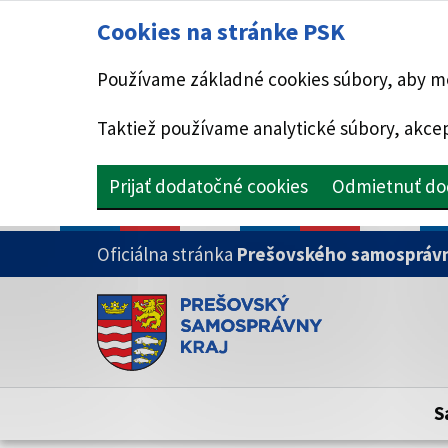
Cookies na stránke PSK
Používame základné cookies súbory, aby mo
Taktiež používame analytické súbory, akcep
Prijať dodatočné cookies
Odmietnuť do
PRESKOČIŤ NA HLAVNÝ OBSAH
Oficiálna stránka
Prešovského samosprávn
Doména psk.sk je oficiálna
Toto je oficiálna webová stránka Prešovsk
Oficiálne stránky využívajú doménu psk.sk.
S