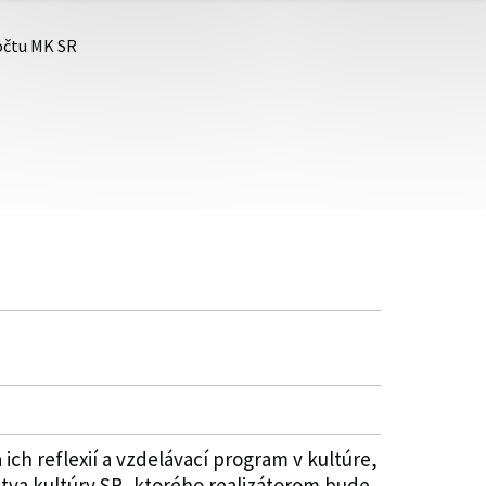
počtu MK SR
ich reflexií a vzdelávací program v kultúre,
tva kultúry SR, ktorého realizátorom bude