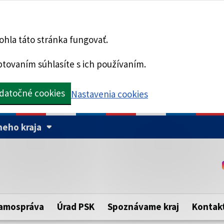
hla táto stránka fungovať.
tovaním súhlasíte s ich používaním.
datočné cookies
Nastavenia cookies
eho kraja
Táto stránka je zabezpe
Buďte pozorní a vždy sa ui
ého samosprávneho kraja.
zabezpečenú webovú strá
https:// pred názvom dom
amospráva
Úrad PSK
Spoznávame kraj
Kontak