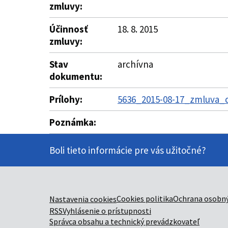
zmluvy:
Účinnosť
18. 8. 2015
zmluvy:
Stav
archívna
dokumentu:
Prílohy:
5636_2015-08-17_zmluva_d
Poznámka:
Boli tieto informácie pre vás užitočné?
Cookies politika
Ochrana osobný
Nastavenia cookies
RSS
Vyhlásenie o prístupnosti
Správca obsahu a technický prevádzkovateľ