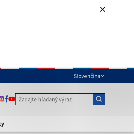
čená
ODKAZ SA OTVORÍ NA NOVEJ KARTE
ODKAZ SA OTVORÍ NA NOVEJ KARTE
ODKAZ SA OTVORÍ NA NOVEJ KARTE
stite, že zdieľate informácie iba cez
nku. Zabezpečená stránka vždy začína
ény webového sídla.
ty