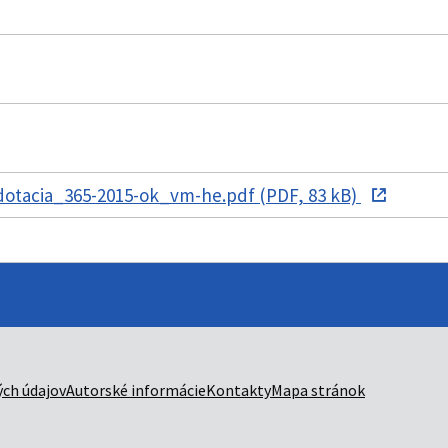
otacia_365-2015-ok_vm-he.pdf (PDF, 83 kB)
ch údajov
Autorské informácie
Kontakty
Mapa stránok