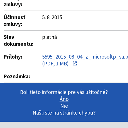
zmluvy:
Účinnosť
5. 8. 2015
zmluvy:
Stav
platná
dokumentu:
Prílohy:
5595_2015_08_04_z_microsoftp_sa.
(PDF, 1 MB)
Poznámka:
Boli tieto informácie pre vás užitočné?
Áno
Nie
Našli ste na stránke chybu?