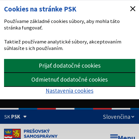
Cookies na stránke PSK
Používame základné cookies súbory, aby mohla táto
stránka fungovať.
Taktiež používame analytické súbory, akceptovaním
súhlasíte s ich používaním.
Prijať dodatočné cookies
Odmietnuť dodatočné cookies
Nastavenia cookies
SK
PSK
Doména psk.sk je oficiálna
Menu