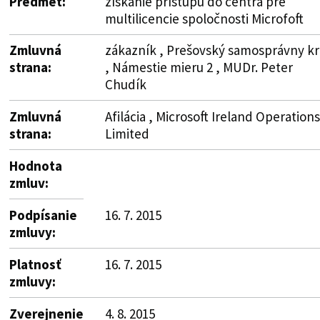
Predmet:
získanie prístupu do centra pre
multilicencie spoločnosti Microfoft
Zmluvná
zákazník , Prešovský samosprávny kr
strana:
, Námestie mieru 2 , MUDr. Peter
Chudík
Zmluvná
Afilácia , Microsoft Ireland Operations
strana:
Limited
Hodnota
zmluv:
Podpísanie
16. 7. 2015
zmluvy:
Platnosť
16. 7. 2015
zmluvy:
Zverejnenie
4. 8. 2015