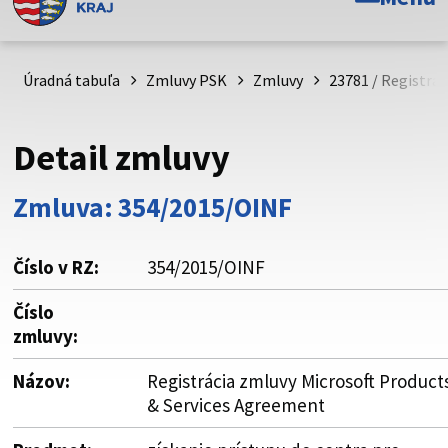
Toto je oficiálna webová stránka Prešovského
samosprávneho kraja. Oficiálne stránky využívajú doménu
psk.sk.
Úradná tabuľa
Zmluvy PSK
Zmluvy
23781 / Registrá
Táto stránka je zabezpečená
Detail zmluvy
Buďte pozorní a vždy sa uistite, že zdieľate informácie iba
cez zabezpečenú webovú stránku. Zabezpečená stránka
Zmluva: 354/2015/OINF
vždy začína https:// pred názvom domény webového sídla.
Číslo v RZ:
354/2015/OINF
Číslo
zmluvy:
Názov:
Registrácia zmluvy Microsoft Product
& Services Agreement