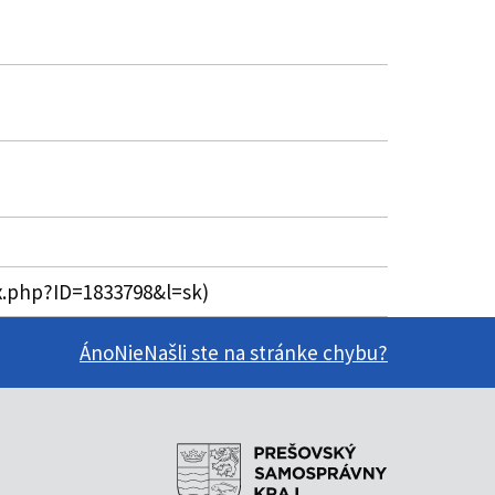
ex.php?ID=1833798&l=sk)
Áno
Nie
Našli ste na stránke chybu?