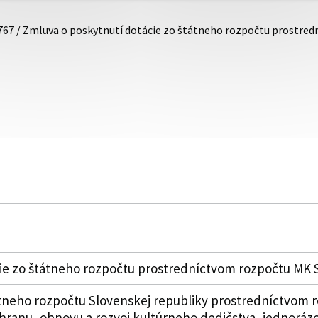
767 / Zmluva o poskytnutí dotácie zo štátneho rozpočtu prostre
ie zo štátneho rozpočtu prostredníctvom rozpočtu MK 
tneho rozpočtu Slovenskej republiky prostredníctvom ro
hranu, obnovu a rozvoj kultúrneho dedičstva, jednorázo