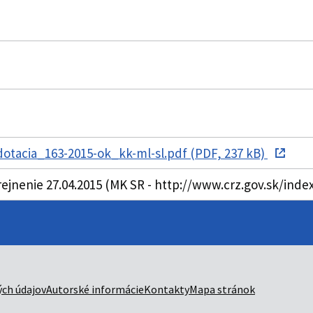
otacia_163-2015-ok_kk-ml-sl.pdf (PDF, 237 kB)
rejnenie 27.04.2015 (MK SR - http://www.crz.gov.sk/ind
ch údajov
Autorské informácie
Kontakty
Mapa stránok