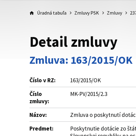
Úradná tabuľa
Zmluvy PSK
Zmluvy
23
Detail zmluvy
Zmluva: 163/2015/OK
Číslo v RZ:
163/2015/OK
Číslo
MK-PV/2015/2.3
zmluvy:
Názov:
Zmluva o poskytnutí dotác
Predmet:
Poskytnutie dotácie zo štá
Slovenskej republiky na oc