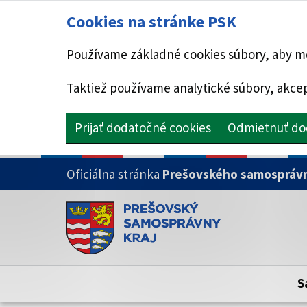
Cookies na stránke PSK
Používame základné cookies súbory, aby mo
Taktiež používame analytické súbory, akcep
Prijať dodatočné cookies
Odmietnuť do
PRESKOČIŤ NA HLAVNÝ OBSAH
Oficiálna stránka
Prešovského samosprávn
Doména psk.sk je oficiálna
Toto je oficiálna webová stránka Prešovsk
Oficiálne stránky využívajú doménu psk.sk.
S