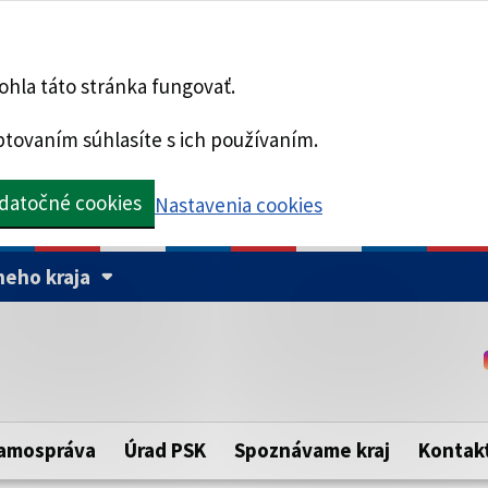
hla táto stránka fungovať.
tovaním súhlasíte s ich používaním.
datočné cookies
Nastavenia cookies
eho kraja
Táto stránka je zabezpe
Buďte pozorní a vždy sa ui
ého samosprávneho kraja.
zabezpečenú webovú strá
https:// pred názvom dom
amospráva
Úrad PSK
Spoznávame kraj
Kontak