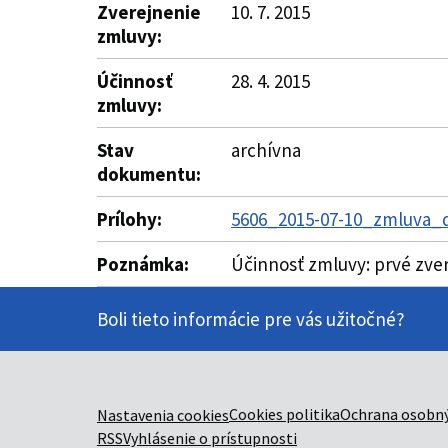
Zverejnenie
10. 7. 2015
zmluvy:
Účinnosť
28. 4. 2015
zmluvy:
Stav
archívna
dokumentu:
Prílohy:
5606_2015-07-10_zmluva_d
Poznámka:
Účinnosť zmluvy: prvé zve
Boli tieto informácie pre vás užitočné?
Cookies politika
Ochrana osobný
Nastavenia cookies
RSS
Vyhlásenie o prístupnosti