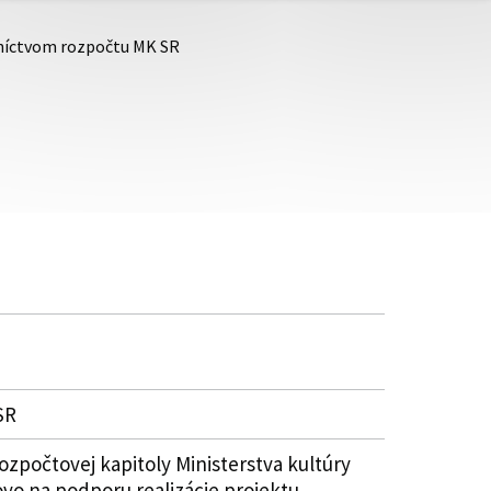
dníctvom rozpočtu MK SR
SR
zpočtovej kapitoly Ministerstva kultúry
vo na podporu realizácie projektu