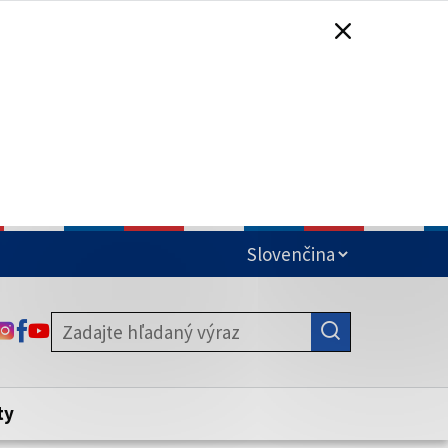
čená
ODKAZ SA OTVORÍ NA NOVEJ KARTE
ODKAZ SA OTVORÍ NA NOVEJ KARTE
ODKAZ SA OTVORÍ NA NOVEJ KARTE
stite, že zdieľate informácie iba cez
nku. Zabezpečená stránka vždy začína
ény webového sídla.
ty