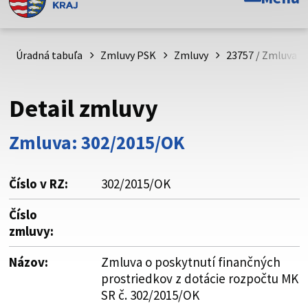
Toto je oficiálna webová stránka Prešovského
samosprávneho kraja. Oficiálne stránky využívajú doménu
psk.sk.
Úradná tabuľa
Zmluvy PSK
Zmluvy
23757 / Zmluva o
Táto stránka je zabezpečená
Detail zmluvy
Buďte pozorní a vždy sa uistite, že zdieľate informácie iba
cez zabezpečenú webovú stránku. Zabezpečená stránka
Zmluva: 302/2015/OK
vždy začína https:// pred názvom domény webového sídla.
Číslo v RZ:
302/2015/OK
Číslo
zmluvy:
Názov:
Zmluva o poskytnutí finančných
prostriedkov z dotácie rozpočtu MK
SR č. 302/2015/OK