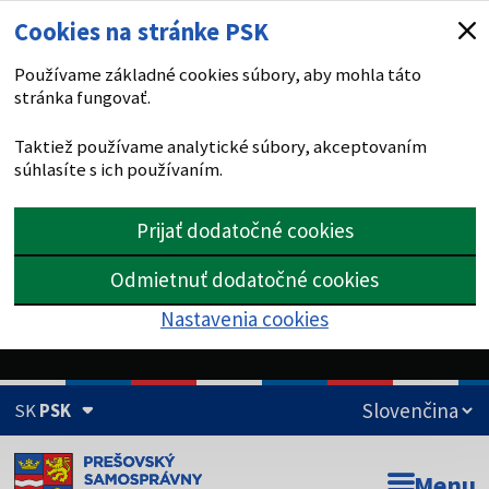
Cookies na stránke PSK
Používame základné cookies súbory, aby mohla táto
stránka fungovať.
Taktiež používame analytické súbory, akceptovaním
súhlasíte s ich používaním.
Prijať dodatočné cookies
Odmietnuť dodatočné cookies
Nastavenia cookies
SK
PSK
Doména psk.sk je oficiálna
Menu