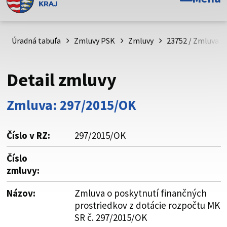
Toto je oficiálna webová stránka Prešovského
samosprávneho kraja. Oficiálne stránky využívajú doménu
psk.sk.
Úradná tabuľa
Zmluvy PSK
Zmluvy
23752 / Zmluva o
Táto stránka je zabezpečená
Detail zmluvy
Buďte pozorní a vždy sa uistite, že zdieľate informácie iba
cez zabezpečenú webovú stránku. Zabezpečená stránka
Zmluva: 297/2015/OK
vždy začína https:// pred názvom domény webového sídla.
Číslo v RZ:
297/2015/OK
Číslo
zmluvy:
Názov:
Zmluva o poskytnutí finančných
prostriedkov z dotácie rozpočtu MK
SR č. 297/2015/OK