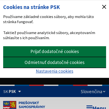
Cookies na stránke PSK
Používame základné cookies súbory, aby mohla táto
stránka fungovať.
Taktiež používame analytické súbory, akceptovaním
súhlasíte s ich používaním.
Prijať dodatočné cookies
Odmietnuť dodatočné cookies
Nastavenia cookies
SK
PSK
Doména psk.sk je oficiálna
Menu