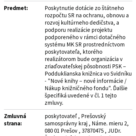
Predmet:
Poskytnutie dotácie zo štátneho
rozpočtu SR na ochranu, obnovu a
rozvoj kultúrneho dedičstva, a
podporu realizácie projektu
podporeného v rámci dotačného
systému MK SR prostredníctvom
poskytovateľa, ktorého
realizátorom bude organizácia v
zriaďovateľskej pôsobnosti PSK –
Podduklianska knižnica vo Svidníku
- "Nové knihy – nové informácie /
Nákup knižničného fondu". Ďalšie
špecifiká uvedené v čl. 1 tejto
zmluvy.
Zmluvná
poskytovateľ , Prešovský
strana:
samosprávny kraj , Náme. mieru 2,
080 01 Prešov , 37870475 , JUDr.