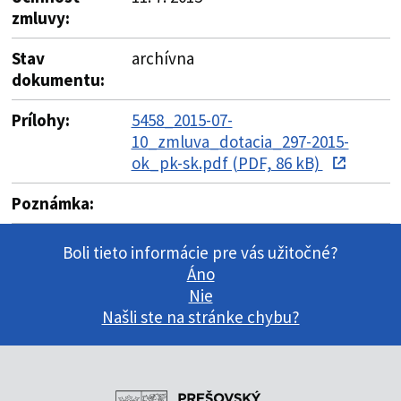
zmluvy:
Stav
archívna
dokumentu:
Prílohy:
5458_2015-07-
10_zmluva_dotacia_297-2015-
ok_pk-sk.pdf (PDF, 86 kB)
Poznámka:
Boli tieto informácie pre vás užitočné?
Áno
Nie
Našli ste na stránke chybu?