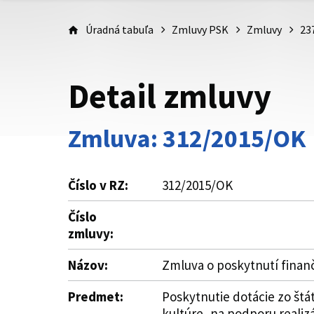
Úradná tabuľa
Zmluvy PSK
Zmluvy
23
Detail zmluvy
Zmluva: 312/2015/OK
Číslo v RZ:
312/2015/OK
Číslo
zmluvy:
Názov:
Zmluva o poskytnutí finanč
Predmet:
Poskytnutie dotácie zo štá
kultúre, na podporu reali