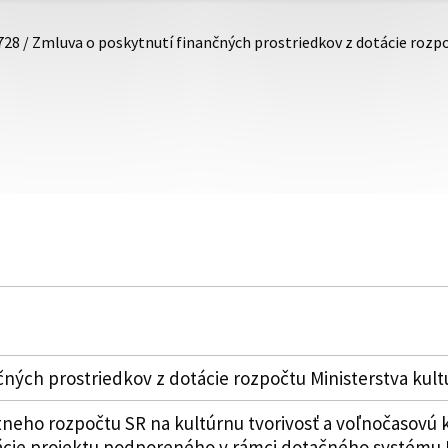
728 / Zmluva o poskytnutí finančných prostriedkov z dotácie roz
ných prostriedkov z dotácie rozpočtu Ministerstva kult
tneho rozpočtu SR na kultúrnu tvorivosť a voľnočasovú k
zácie projektu podporeného v rámci dotačného systému