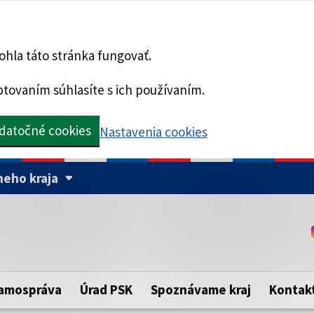
hla táto stránka fungovať.
tovaním súhlasíte s ich používaním.
datočné cookies
Nastavenia cookies
eho kraja
Táto stránka je zabezpe
Buďte pozorní a vždy sa ui
ého samosprávneho kraja.
zabezpečenú webovú strá
https:// pred názvom dom
amospráva
Úrad PSK
Spoznávame kraj
Kontak