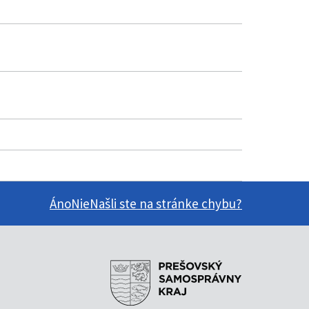
Áno
Nie
Našli ste na stránke chybu?