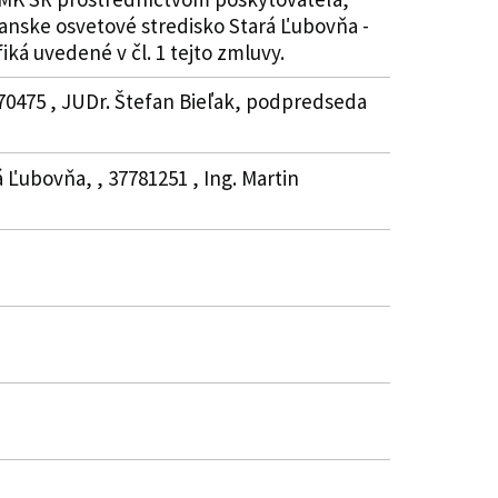
anske osvetové stredisko Stará Ľubovňa -
ká uvedené v čl. 1 tejto zmluvy.
870475 , JUDr. Štefan Bieľak, podpredseda
 Ľubovňa, , 37781251 , Ing. Martin