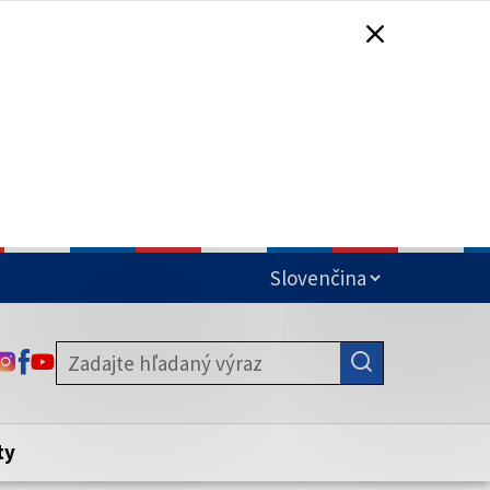
čená
ODKAZ SA OTVORÍ NA NOVEJ KARTE
ODKAZ SA OTVORÍ NA NOVEJ KARTE
ODKAZ SA OTVORÍ NA NOVEJ KARTE
stite, že zdieľate informácie iba cez
nku. Zabezpečená stránka vždy začína
ény webového sídla.
ty