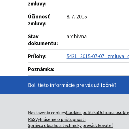
zmluvy:
Účinnosť
8. 7. 2015
zmluvy:
Stav
archívna
dokumentu:
Prílohy:
5431_2015-07-07_zmluva_do
Poznámka:
Boli tieto informácie pre vás užitočné?
Cookies politika
Ochrana osobný
Nastavenia cookies
RSS
Vyhlásenie o prístupnosti
Správca obsahu a technický prevádzkovateľ