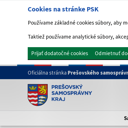
Cookies na stránke PSK
Používame základné cookies súbory, aby mo
Taktiež používame analytické súbory, akcep
Prijať dodatočné cookies
Odmietnuť do
PRESKOČIŤ NA HLAVNÝ OBSAH
Oficiálna stránka
Prešovského samosprávn
Doména psk.sk je oficiálna
Toto je oficiálna webová stránka Prešovsk
Oficiálne stránky využívajú doménu psk.sk.
S