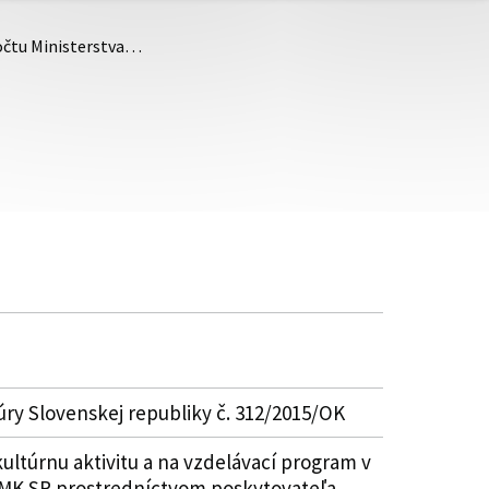
počtu Ministerstva…
úry Slovenskej republiky č. 312/2015/OK
ultúrnu aktivitu a na vzdelávací program v
 MK SR prostredníctvom poskytovateľa,