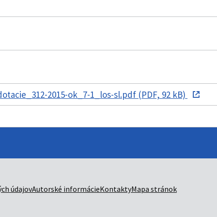
tacie_312-2015-ok_7-1_los-sl.pdf (PDF, 92 kB)
ch údajov
Autorské informácie
Kontakty
Mapa stránok