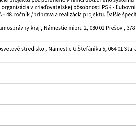
organizácia v zriaďovateľskej pôsobnosti PSK - Ľubovni
. ročník /príprava a realizácia projektu. Ďalšie špecifi
amosprávny kraj , Námestie mieru 2, 080 01 Prešov , 37
svetové stredisko , Námestie G.Štefánika 5, 064 01 Stará