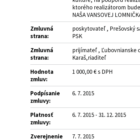
ktorého realizátorom bude 
NAŠA VANSOVEJ LOMNIČKA - 48
Zmluvná
poskytovateľ , Prešovský s
strana:
PSK
Zmluvná
prijímateľ , Ľubovnianske o
strana:
Karaš,riaditeľ
Hodnota
1 000,00 € s DPH
zmluv:
Podpísanie
6. 7. 2015
zmluvy:
Platnosť
6. 7. 2015 - 31. 12. 2015
zmluvy:
Zverejnenie
7. 7. 2015