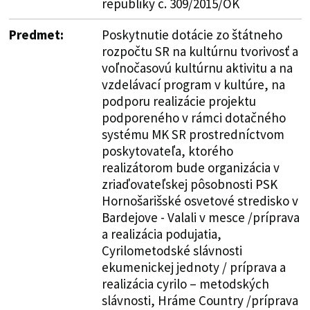
republiky č. 309/2015/OK
Predmet:
Poskytnutie dotácie zo štátneho
rozpočtu SR na kultúrnu tvorivosť a
voľnočasovú kultúrnu aktivitu a na
vzdelávací program v kultúre, na
podporu realizácie projektu
podporeného v rámci dotačného
systému MK SR prostredníctvom
poskytovateľa, ktorého
realizátorom bude organizácia v
zriaďovateľskej pôsobnosti PSK
Hornošarišské osvetové stredisko v
Bardejove - Valali v mesce /príprava
a realizácia podujatia,
Cyrilometodské slávnosti
ekumenickej jednoty / príprava a
realizácia cyrilo – metodských
slávnosti, Hráme Country /príprava