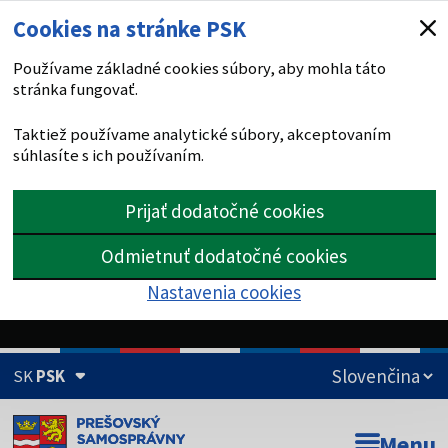
Cookies na stránke PSK
Používame základné cookies súbory, aby mohla táto
stránka fungovať.
Taktiež používame analytické súbory, akceptovaním
súhlasíte s ich používaním.
Prijať dodatočné cookies
Odmietnuť dodatočné cookies
Nastavenia cookies
SK
PSK
Doména psk.sk je oficiálna
Menu