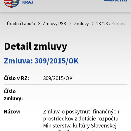
Toto je oficiálna webová stránka Prešovského
samosprávneho kraja. Oficiálne stránky využívajú doménu
psk.sk.
Úradná tabuľa
Zmluvy PSK
Zmluvy
23723 / Zmluva o
Táto stránka je zabezpečená
Detail zmluvy
Buďte pozorní a vždy sa uistite, že zdieľate informácie iba
cez zabezpečenú webovú stránku. Zabezpečená stránka
Zmluva: 309/2015/OK
vždy začína https:// pred názvom domény webového sídla.
Číslo v RZ:
309/2015/OK
Číslo
zmluvy:
Názov:
Zmluva o poskytnutí finančných
prostriedkov z dotácie rozpočtu
Ministerstva kultúry Slovenskej