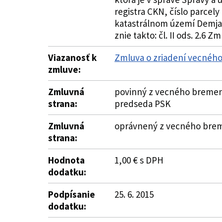
registra CKN, číslo parcel
katastrálnom území Demjata
znie takto: čl. II ods. 2.6 Z
Viazanosť k
Zmluva o zriadení vecnéh
zmluve:
Zmluvná
povinný z vecného bremena
strana:
predseda PSK
Zmluvná
oprávnený z vecného bremen
strana:
Hodnota
1,00 € s DPH
dodatku:
Podpísanie
25. 6. 2015
dodatku: