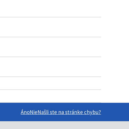
Áno
Nie
Našli ste na stránke chybu?