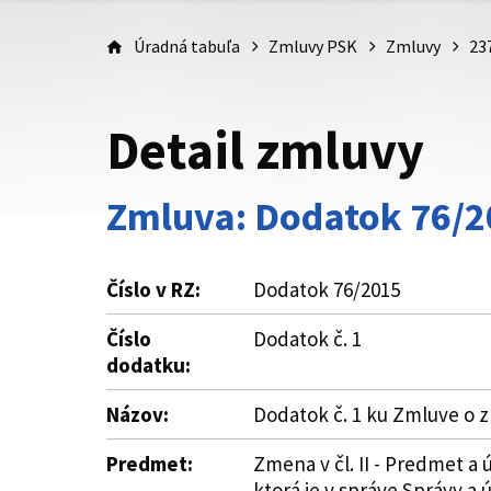
Úradná tabuľa
Zmluvy PSK
Zmluvy
23
Detail zmluvy
Zmluva: Dodatok 76/2
Číslo v RZ:
Dodatok 76/2015
Číslo
Dodatok č. 1
dodatku:
Názov:
Dodatok č. 1 ku Zmluve o
Predmet:
Zmena v čl. II - Predmet a
ktorá je v správe Správy a