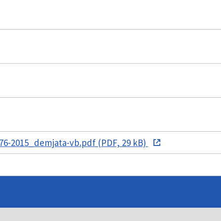
76-2015_demjata-vb.pdf (PDF, 29 kB)