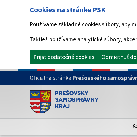
Cookies na stránke PSK
Používame základné cookies súbory, aby mo
Taktiež používame analytické súbory, akcep
Prijať dodatočné cookies
Odmietnuť do
PRESKOČIŤ NA HLAVNÝ OBSAH
Oficiálna stránka
Prešovského samosprávn
Doména psk.sk je oficiálna
Toto je oficiálna webová stránka Prešovsk
Oficiálne stránky využívajú doménu psk.sk.
S