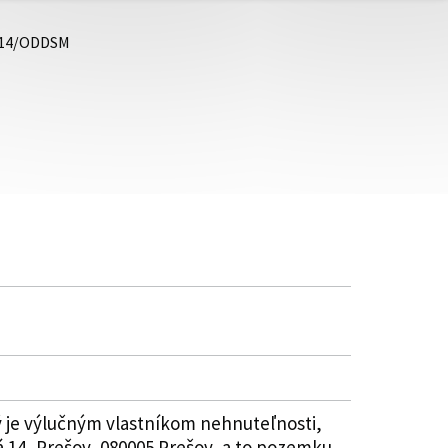
2014/ODDSM
ný je výlučným vlastníkom nehnuteľnosti,
 14, Prešov, 080005 Prešov, a to pozemku