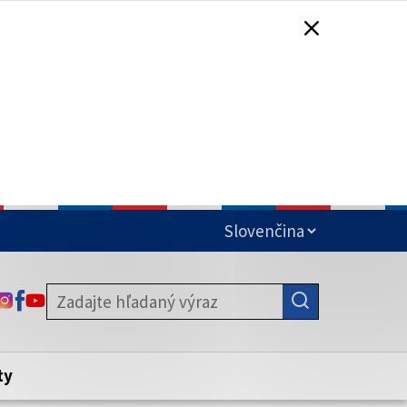
čená
ODKAZ SA OTVORÍ NA NOVEJ KARTE
ODKAZ SA OTVORÍ NA NOVEJ KARTE
ODKAZ SA OTVORÍ NA NOVEJ KARTE
stite, že zdieľate informácie iba cez
nku. Zabezpečená stránka vždy začína
ény webového sídla.
ty