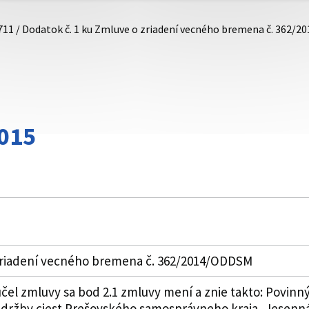
711 / Dodatok č. 1 ku Zmluve o zriadení vecného bremena č. 362/
015
 zriadení vecného bremena č. 362/2014/ODDSM
 účel zmluvy sa bod 2.1 zmluvy mení a znie takto: Povin
 údržby ciest Prešovského samosprávneho kraja, Jesenná