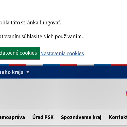
hla táto stránka fungovať.
tovaním súhlasíte s ich používaním.
datočné cookies
Nastavenia cookies
eho kraja
Táto stránka je zabezpe
Buďte pozorní a vždy sa ui
ého samosprávneho kraja.
zabezpečenú webovú strá
https:// pred názvom dom
amospráva
Úrad PSK
Spoznávame kraj
Kontak