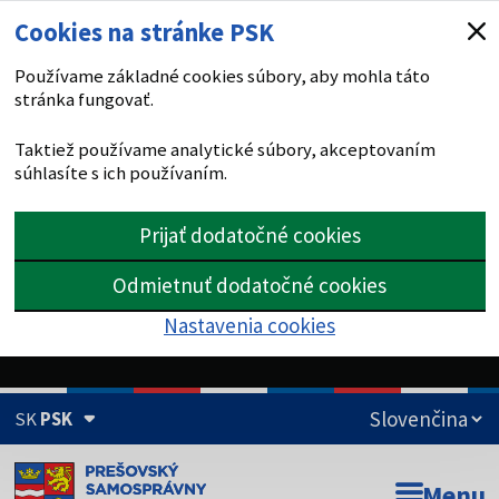
Cookies na stránke PSK
Používame základné cookies súbory, aby mohla táto
stránka fungovať.
Taktiež používame analytické súbory, akceptovaním
súhlasíte s ich používaním.
Prijať dodatočné cookies
Odmietnuť dodatočné cookies
Nastavenia cookies
SK
PSK
Doména psk.sk je oficiálna
Menu