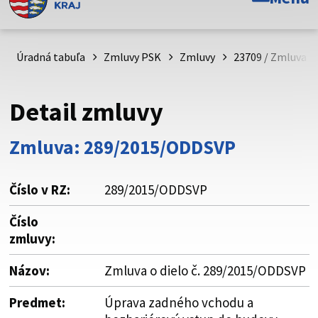
Toto je oficiálna webová stránka Prešovského
samosprávneho kraja. Oficiálne stránky využívajú doménu
psk.sk.
Úradná tabuľa
Zmluvy PSK
Zmluvy
23709 / Zmluva o
Táto stránka je zabezpečená
Detail zmluvy
Buďte pozorní a vždy sa uistite, že zdieľate informácie iba
cez zabezpečenú webovú stránku. Zabezpečená stránka
Zmluva: 289/2015/ODDSVP
vždy začína https:// pred názvom domény webového sídla.
Číslo v RZ:
289/2015/ODDSVP
Číslo
zmluvy:
Názov:
Zmluva o dielo č. 289/2015/ODDSVP
Predmet:
Úprava zadného vchodu a