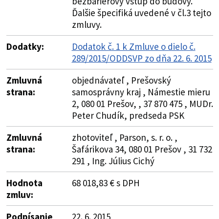
bezbariérový vstup do budovy.
Ďalšie špecifiká uvedené v čl.3 tejto
zmluvy.
Dodatky:
Dodatok č. 1 k Zmluve o dielo č.
289/2015/ODDSVP zo dňa 22. 6. 2015
Zmluvná
objednávateľ , Prešovský
strana:
samosprávny kraj , Námestie mieru
2, 080 01 Prešov, , 37 870 475 , MUDr.
Peter Chudík, predseda PSK
Zmluvná
zhotoviteľ , Parson, s. r. o. ,
strana:
Šafárikova 34, 080 01 Prešov , 31 732
291 , Ing. Július Cichý
Hodnota
68 018,83 € s DPH
zmluv:
Podpísanie
22. 6. 2015