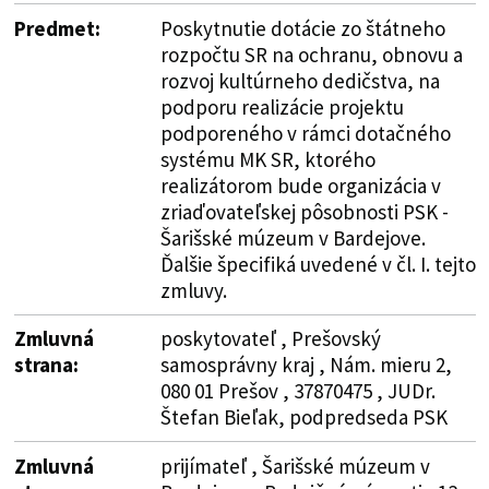
Predmet:
Poskytnutie dotácie zo štátneho
rozpočtu SR na ochranu, obnovu a
rozvoj kultúrneho dedičstva, na
podporu realizácie projektu
podporeného v rámci dotačného
systému MK SR, ktorého
realizátorom bude organizácia v
zriaďovateľskej pôsobnosti PSK -
Šarišské múzeum v Bardejove.
Ďalšie špecifiká uvedené v čl. I. tejto
zmluvy.
Zmluvná
poskytovateľ , Prešovský
strana:
samosprávny kraj , Nám. mieru 2,
080 01 Prešov , 37870475 , JUDr.
Štefan Bieľak, podpredseda PSK
Zmluvná
prijímateľ , Šarišské múzeum v