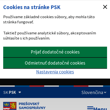
Cookies na stránke PSK
Používame základné cookies súbory, aby mohla táto
stránka fungovať.
Taktiež používame analytické súbory, akceptovaním
súhlasíte s ich používaním.
Prijať dodatočné cookies
Odmietnuť dodatočné cookies
Nastavenia cookies
SK
PSK
Doména psk.sk je oficiálna
Menu