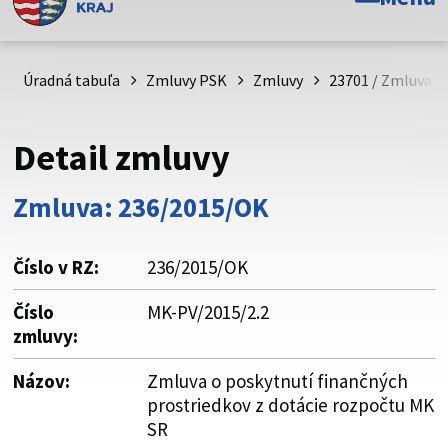
Toto je oficiálna webová stránka Prešovského
samosprávneho kraja. Oficiálne stránky využívajú doménu
psk.sk.
Úradná tabuľa
Zmluvy PSK
Zmluvy
23701 / Zmluva o
Táto stránka je zabezpečená
Detail zmluvy
Buďte pozorní a vždy sa uistite, že zdieľate informácie iba
cez zabezpečenú webovú stránku. Zabezpečená stránka
Zmluva: 236/2015/OK
vždy začína https:// pred názvom domény webového sídla.
Číslo v RZ:
236/2015/OK
Číslo
MK-PV/2015/2.2
zmluvy:
Názov:
Zmluva o poskytnutí finančných
prostriedkov z dotácie rozpočtu MK
SR