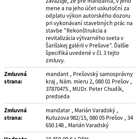
zaväzuje, že pre mandanta, v jeho
mene a na jeho účet uskutoční za
odplatu výkon autorského dozoru
pri vykonávaní stavebných prác na
stavbe "Rekonštrukcia a
revitalizácia výtvarného sveta v
Šarišskej galérii v Prešove". Ďalšie
špecifiká uvedené v čl. 3 tejto
zmluvy.
Zmluvná
mandant , Prešovský samosprávny
strana:
kraj , Nám. mieru 2, 080 01 Prešov ,
37870475 , MUDr. Peter Chudík,
predseda
Zmluvná
mandatar , Marián Varadský ,
strana:
Kutuzova 982/15, 080 05 Prešov , 34
650 148 , Marián Varadský
Hodnota
19 459,99 € s DPH