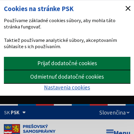
Cookies na stránke PSK
Používame základné cookies súbory, aby mohla táto
stránka fungovať.
Taktiež používame analytické súbory, akceptovaním
súhlasíte s ich používaním.
Prijať dodatočné cookies
Odmietnuť dodatočné cookies
Nastavenia cookies
SK
PSK
Doména psk.sk je oficiálna
Menu