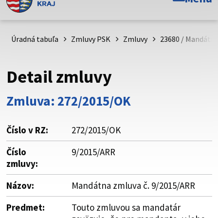
Toto je oficiálna webová stránka Prešovského
samosprávneho kraja. Oficiálne stránky využívajú doménu
psk.sk.
Úradná tabuľa
Zmluvy PSK
Zmluvy
23680 / Mandátna
Táto stránka je zabezpečená
Detail zmluvy
Buďte pozorní a vždy sa uistite, že zdieľate informácie iba
cez zabezpečenú webovú stránku. Zabezpečená stránka
Zmluva: 272/2015/OK
vždy začína https:// pred názvom domény webového sídla.
Číslo v RZ:
272/2015/OK
Číslo
9/2015/ARR
zmluvy:
Názov:
Mandátna zmluva č. 9/2015/ARR
Predmet:
Touto zmluvou sa mandatár