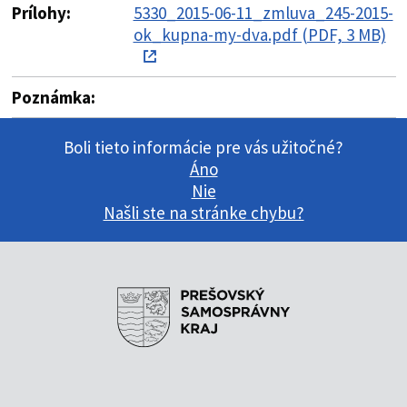
Prílohy:
5330_2015-06-11_zmluva_245-2015-
ok_kupna-my-dva.pdf (PDF, 3 MB)
Poznámka:
Boli tieto informácie pre vás užitočné?
Áno
Nie
Našli ste na stránke chybu?