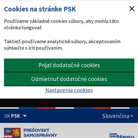
Cookies na stránke PSK
Používame základné cookies súbory, aby mohla táto
stránka fungovať.
Taktiež používame analytické súbory, akceptovaním
súhlasíte s ich používaním.
Prijať dodatočné cookies
Odmietnuť dodatočné cookies
Nastavenia cookies
SK
PSK
Doména psk.sk je oficiálna
Menu