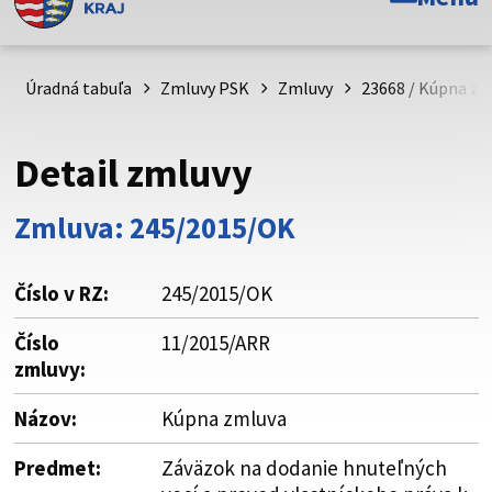
Toto je oficiálna webová stránka Prešovského
samosprávneho kraja. Oficiálne stránky využívajú doménu
psk.sk.
Úradná tabuľa
Zmluvy PSK
Zmluvy
23668 / Kúpna zm
Táto stránka je zabezpečená
Detail zmluvy
Buďte pozorní a vždy sa uistite, že zdieľate informácie iba
cez zabezpečenú webovú stránku. Zabezpečená stránka
Zmluva: 245/2015/OK
vždy začína https:// pred názvom domény webového sídla.
Číslo v RZ:
245/2015/OK
Číslo
11/2015/ARR
zmluvy:
Názov:
Kúpna zmluva
Predmet:
Záväzok na dodanie hnuteľných