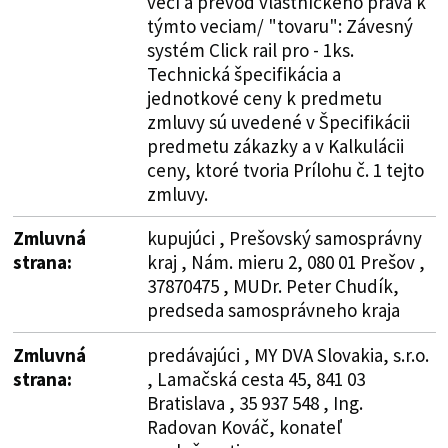
vecí a prevod vlastníckeho práva k
týmto veciam/ "tovaru": Závesný
systém Click rail pro - 1ks.
Technická špecifikácia a
jednotkové ceny k predmetu
zmluvy sú uvedené v Špecifikácii
predmetu zákazky a v Kalkulácii
ceny, ktoré tvoria Prílohu č. 1 tejto
zmluvy.
Zmluvná
kupujúci , Prešovský samosprávny
strana:
kraj , Nám. mieru 2, 080 01 Prešov ,
37870475 , MUDr. Peter Chudík,
predseda samosprávneho kraja
Zmluvná
predávajúci , MY DVA Slovakia, s.r.o.
strana:
, Lamačská cesta 45, 841 03
Bratislava , 35 937 548 , Ing.
Radovan Kováč, konateľ