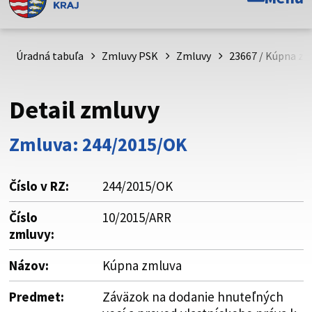
Toto je oficiálna webová stránka Prešovského
samosprávneho kraja. Oficiálne stránky využívajú doménu
psk.sk.
Úradná tabuľa
Zmluvy PSK
Zmluvy
23667 / Kúpna zm
Táto stránka je zabezpečená
Detail zmluvy
Buďte pozorní a vždy sa uistite, že zdieľate informácie iba
cez zabezpečenú webovú stránku. Zabezpečená stránka
Zmluva: 244/2015/OK
vždy začína https:// pred názvom domény webového sídla.
Číslo v RZ:
244/2015/OK
Číslo
10/2015/ARR
zmluvy:
Názov:
Kúpna zmluva
Predmet:
Záväzok na dodanie hnuteľných