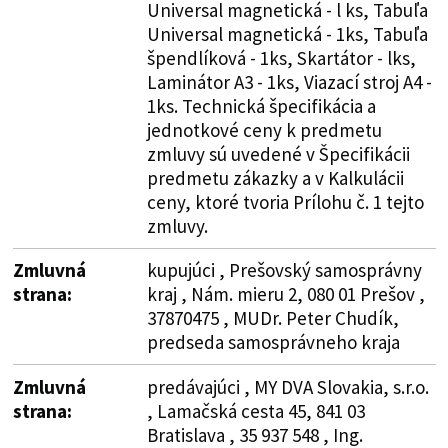
Universal magnetická - l ks, Tabuľa
Universal magnetická - 1ks, Tabuľa
špendlíková - 1ks, Skartátor - lks,
Laminátor A3 - 1ks, Viazací stroj A4 -
1ks. Technická špecifikácia a
jednotkové ceny k predmetu
zmluvy sú uvedené v Špecifikácii
predmetu zákazky a v Kalkulácii
ceny, ktoré tvoria Prílohu č. 1 tejto
zmluvy.
Zmluvná
kupujúci , Prešovský samosprávny
strana:
kraj , Nám. mieru 2, 080 01 Prešov ,
37870475 , MUDr. Peter Chudík,
predseda samosprávneho kraja
Zmluvná
predávajúci , MY DVA Slovakia, s.r.o.
strana:
, Lamačská cesta 45, 841 03
Bratislava , 35 937 548 , Ing.