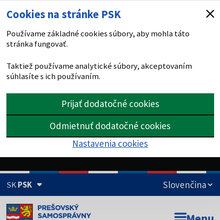
Cookies na stránke PSK
Používame základné cookies súbory, aby mohla táto
stránka fungovať.
Taktiež používame analytické súbory, akceptovaním
súhlasíte s ich používaním.
Prijať dodatočné cookies
Odmietnuť dodatočné cookies
Nastavenia cookies
SK
PSK
Doména psk.sk je oficiálna
Menu