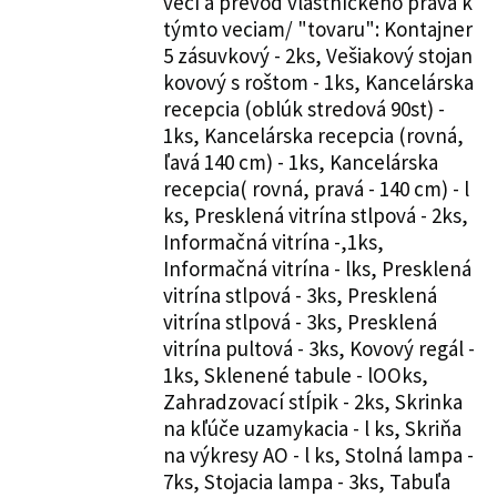
vecí a prevod vlastníckeho práva k
týmto veciam/ "tovaru": Kontajner
5 zásuvkový - 2ks, Vešiakový stojan
kovový s roštom - 1ks, Kancelárska
recepcia (oblúk stredová 90st) -
1ks, Kancelárska recepcia (rovná,
ľavá 140 cm) - 1ks, Kancelárska
recepcia( rovná, pravá - 140 cm) - l
ks, Presklená vitrína stlpová - 2ks,
Informačná vitrína -,1ks,
Informačná vitrína - lks, Presklená
vitrína stlpová - 3ks, Presklená
vitrína stlpová - 3ks, Presklená
vitrína pultová - 3ks, Kovový regál -
1ks, Sklenené tabule - lOOks,
Zahradzovací stÍpik - 2ks, Skrinka
na kľúče uzamykacia - l ks, Skriňa
na výkresy AO - l ks, Stolná lampa -
7ks, Stojacia lampa - 3ks, Tabuľa