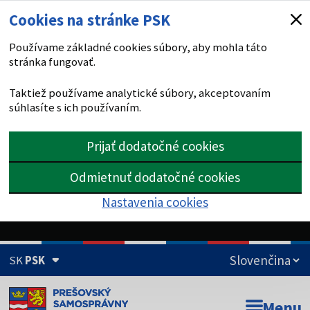
Cookies na stránke PSK
Používame základné cookies súbory, aby mohla táto
stránka fungovať.
Taktiež používame analytické súbory, akceptovaním
súhlasíte s ich používaním.
Prijať dodatočné cookies
Odmietnuť dodatočné cookies
Nastavenia cookies
SK
PSK
Doména psk.sk je oficiálna
Menu