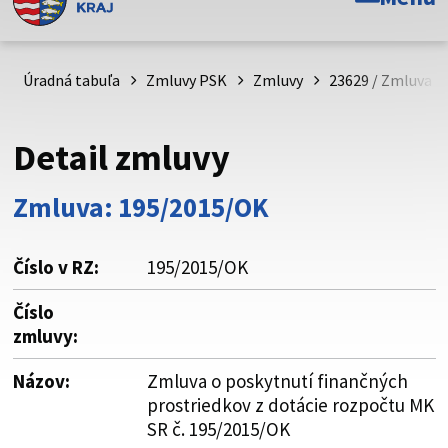
Toto je oficiálna webová stránka Prešovského
samosprávneho kraja. Oficiálne stránky využívajú doménu
psk.sk.
Úradná tabuľa
Zmluvy PSK
Zmluvy
23629 / Zmluva o
Táto stránka je zabezpečená
Detail zmluvy
Buďte pozorní a vždy sa uistite, že zdieľate informácie iba
cez zabezpečenú webovú stránku. Zabezpečená stránka
Zmluva: 195/2015/OK
vždy začína https:// pred názvom domény webového sídla.
Číslo v RZ:
195/2015/OK
Číslo
zmluvy:
Názov:
Zmluva o poskytnutí finančných
prostriedkov z dotácie rozpočtu MK
SR č. 195/2015/OK