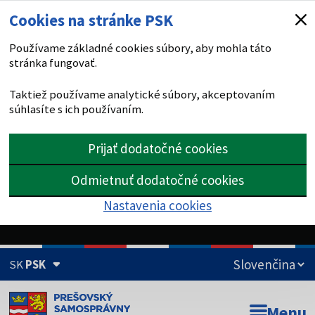
Cookies na stránke PSK
Používame základné cookies súbory, aby mohla táto
stránka fungovať.
Taktiež používame analytické súbory, akceptovaním
súhlasíte s ich používaním.
Prijať dodatočné cookies
Odmietnuť dodatočné cookies
Nastavenia cookies
SK
PSK
Doména psk.sk je oficiálna
Menu