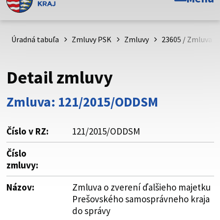
Toto je oficiálna webová stránka Prešovského
samosprávneho kraja. Oficiálne stránky využívajú doménu
psk.sk.
Úradná tabuľa
Zmluvy PSK
Zmluvy
23605 / Zmluva o
Táto stránka je zabezpečená
Detail zmluvy
Buďte pozorní a vždy sa uistite, že zdieľate informácie iba
cez zabezpečenú webovú stránku. Zabezpečená stránka
Zmluva: 121/2015/ODDSM
vždy začína https:// pred názvom domény webového sídla.
Číslo v RZ:
121/2015/ODDSM
Číslo
zmluvy:
Názov:
Zmluva o zverení ďalšieho majetku
Prešovského samosprávneho kraja
do správy