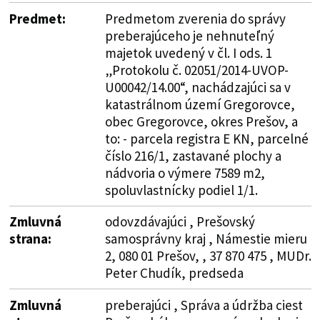
Predmet:
Predmetom zverenia do správy
preberajúceho je nehnuteľný
majetok uvedený v čl. I ods. 1
„Protokolu č. 02051/2014-UVOP-
U00042/14.00“, nachádzajúci sa v
katastrálnom území Gregorovce,
obec Gregorovce, okres Prešov, a
to: - parcela registra E KN, parcelné
číslo 216/1, zastavané plochy a
nádvoria o výmere 7589 m2,
spoluvlastnícky podiel 1/1.
Zmluvná
odovzdávajúci , Prešovský
strana:
samosprávny kraj , Námestie mieru
2, 080 01 Prešov, , 37 870 475 , MUDr.
Peter Chudík, predseda
Zmluvná
preberajúci , Správa a údržba ciest