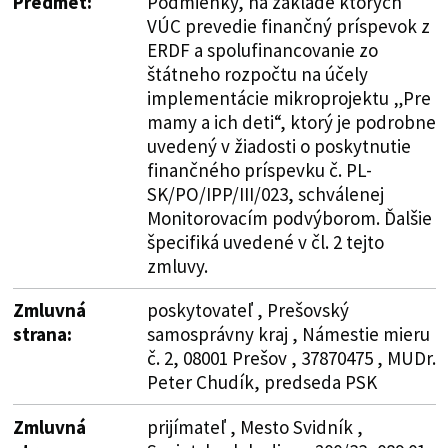
Predmet:
Podmienky, na základe ktorých
VÚC prevedie finančný príspevok z
ERDF a spolufinancovanie zo
štátneho rozpočtu na účely
implementácie mikroprojektu „Pre
mamy a ich deti“, ktorý je podrobne
uvedený v žiadosti o poskytnutie
finančného príspevku č. PL-
SK/PO/IPP/III/023, schválenej
Monitorovacím podvýborom. Ďalšie
špecifiká uvedené v čl. 2 tejto
zmluvy.
Zmluvná
poskytovateľ , Prešovský
strana:
samosprávny kraj , Námestie mieru
č. 2, 08001 Prešov , 37870475 , MUDr.
Peter Chudík, predseda PSK
Zmluvná
prijímateľ , Mesto Svidník ,