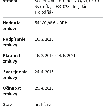
strana:
Sovietskych hrdinov 200/33, 089 01
Svidník , 00331023 , Ing. Ján
Holodňák
Hodnota
54 180,98 € s DPH
zmluv:
Podpísanie
16. 3. 2015
zmluvy:
Platnosť
16. 3. 2015 - 14. 6. 2021
zmluvy:
Zverejnenie
24. 4. 2015
zmluvy:
Účinnosť
25. 4. 2015
zmluvy:
Stav
archívna