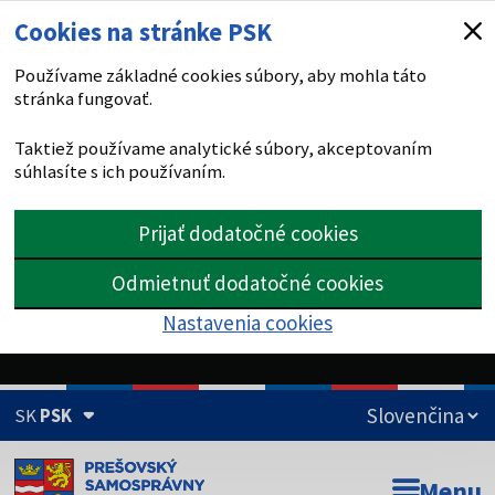
Cookies na stránke PSK
Používame základné cookies súbory, aby mohla táto
stránka fungovať.
Taktiež používame analytické súbory, akceptovaním
súhlasíte s ich používaním.
Prijať dodatočné cookies
Odmietnuť dodatočné cookies
Nastavenia cookies
SK
PSK
Doména psk.sk je oficiálna
Menu