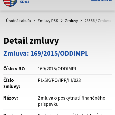
Toto je oficiálna webová stránka Prešovského
samosprávneho kraja. Oficiálne stránky využívajú doménu
psk.sk.
Úradná tabuľa
Zmluvy PSK
Zmluvy
23586 / Zmluva o
Táto stránka je zabezpečená
Detail zmluvy
Buďte pozorní a vždy sa uistite, že zdieľate informácie iba
cez zabezpečenú webovú stránku. Zabezpečená stránka
Zmluva: 169/2015/ODDIMPL
vždy začína https:// pred názvom domény webového sídla.
Číslo v RZ:
169/2015/ODDIMPL
Číslo
PL-SK/PO/IPP/III/023
zmluvy:
Názov:
Zmluva o poskytnutí finančného
príspevku