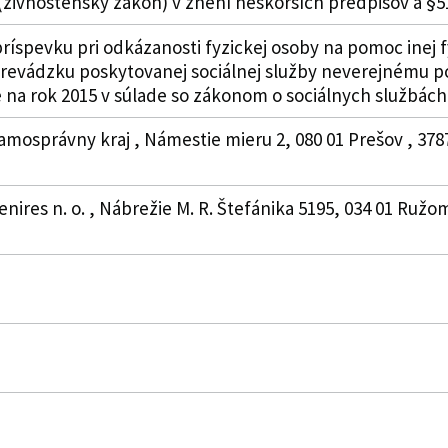
živnostenský zákon) v znení neskorších predpisov a §
íspevku pri odkázanosti fyzickej osoby na pomoc inej 
revádzku poskytovanej sociálnej služby neverejnému p
 na rok 2015 v súlade so zákonom o sociálnych službách
amosprávny kraj , Námestie mieru 2, 080 01 Prešov , 37
nires n. o. , Nábrežie M. R. Štefánika 5195, 034 01 Ružo