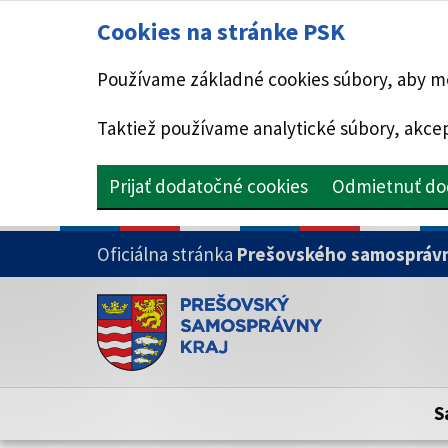
Cookies na stránke PSK
Používame základné cookies súbory, aby mo
Taktiež používame analytické súbory, akcep
Prijať dodatočné cookies
Odmietnuť do
PRESKOČIŤ NA HLAVNÝ OBSAH
Oficiálna stránka
Prešovského samosprávn
Doména psk.sk je oficiálna
Toto je oficiálna webová stránka Prešovsk
Oficiálne stránky využívajú doménu psk.sk.
S