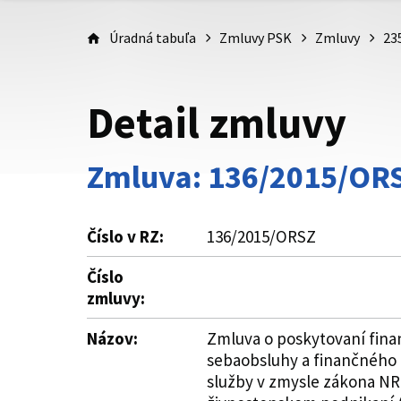
Úradná tabuľa
Zmluvy PSK
Zmluvy
23
Detail zmluvy
Zmluva: 136/2015/OR
Číslo v RZ:
136/2015/ORSZ
Číslo
zmluvy:
Názov:
Zmluva o poskytovaní finan
sebaobsluhy a finančného 
služby v zmysle zákona NR 