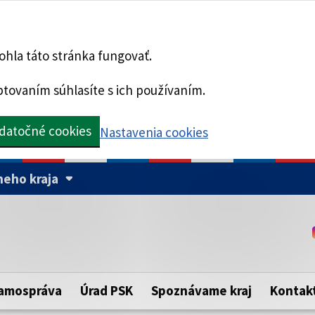
hla táto stránka fungovať.
tovaním súhlasíte s ich používaním.
datočné cookies
Nastavenia cookies
eho kraja
Táto stránka je zabezpe
Buďte pozorní a vždy sa ui
ého samosprávneho kraja.
zabezpečenú webovú strá
https:// pred názvom dom
amospráva
Úrad PSK
Spoznávame kraj
Kontak