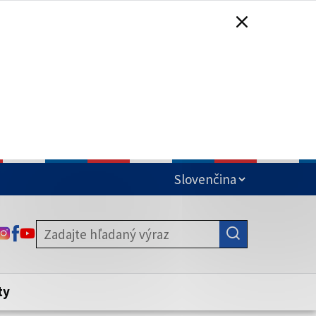
čená
ODKAZ SA OTVORÍ NA NOVEJ KARTE
ODKAZ SA OTVORÍ NA NOVEJ KARTE
ODKAZ SA OTVORÍ NA NOVEJ KARTE
stite, že zdieľate informácie iba cez
nku. Zabezpečená stránka vždy začína
ény webového sídla.
ty