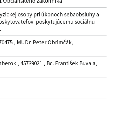
51 Občianskeho zákonníka
fyzickej osoby pri úkonoch sebaobsluhy a
oskytovateľovi poskytujúcemu sociálnu
.
870475 , MUDr. Peter Obrimčák,
mberok , 45739021 , Bc. František Buvala,