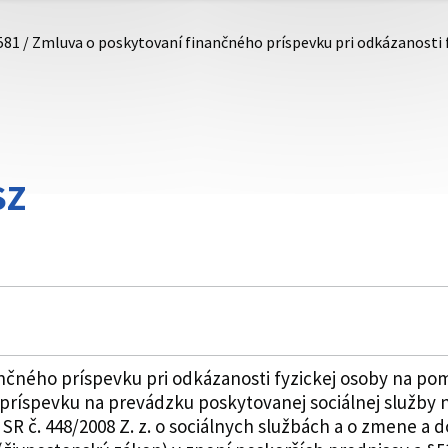
581 / Zmluva o poskytovaní finančného príspevku pri odkázanosti
SZ
čného príspevku pri odkázanosti fyzickej osoby na pom
príspevku na prevádzku poskytovanej sociálnej služby 
SR č. 448/2008 Z. z. o sociálnych službách a o zmene a d