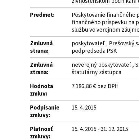
živnostenskom podnikaní (
Predmet:
Poskytovanie finančného pr
finančného príspevku na p
službu vo verejnom záujme
Zmluvná
poskytovateľ , Prešovský s
strana:
podpredseda PSK
Zmluvná
neverejný poskytovateľ , Se
strana:
štatutárny zástupca
Hodnota
7 186,86 € bez DPH
zmluv:
Podpísanie
15. 4. 2015
zmluvy:
Platnosť
15. 4. 2015 - 31. 12. 2015
zmluvy: