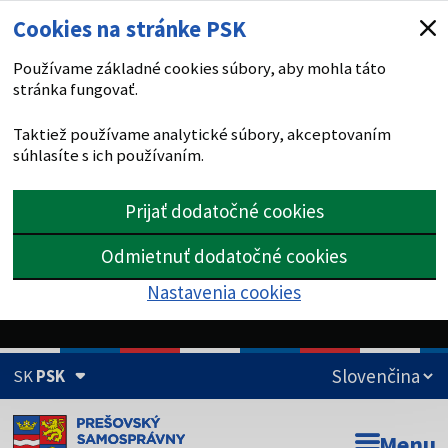
Cookies na stránke PSK
Používame základné cookies súbory, aby mohla táto
stránka fungovať.
Taktiež používame analytické súbory, akceptovaním
súhlasíte s ich používaním.
Prijať dodatočné cookies
Odmietnuť dodatočné cookies
Nastavenia cookies
SK
PSK
Doména psk.sk je oficiálna
Menu