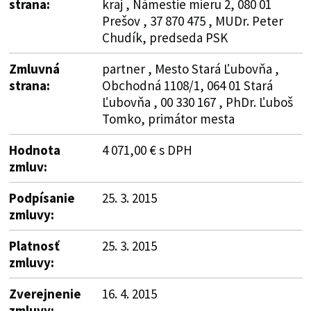
strana:
kraj , Námestie mieru 2, 080 01
Prešov , 37 870 475 , MUDr. Peter
Chudík, predseda PSK
Zmluvná
partner , Mesto Stará Ľubovňa ,
strana:
Obchodná 1108/1, 064 01 Stará
Ľubovňa , 00 330 167 , PhDr. Ľuboš
Tomko, primátor mesta
Hodnota
4 071,00 € s DPH
zmluv:
Podpísanie
25. 3. 2015
zmluvy:
Platnosť
25. 3. 2015
zmluvy:
Zverejnenie
16. 4. 2015
zmluvy: