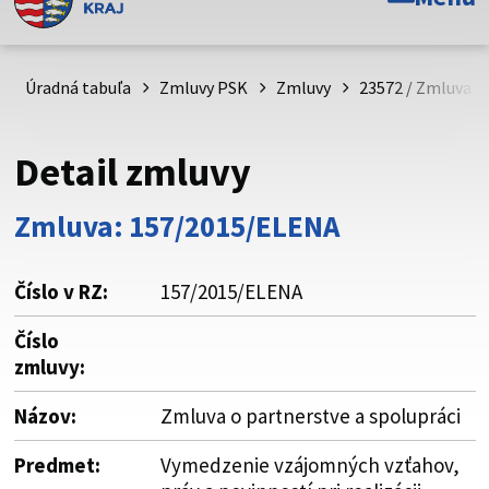
Toto je oficiálna webová stránka Prešovského
samosprávneho kraja. Oficiálne stránky využívajú doménu
psk.sk.
Úradná tabuľa
Zmluvy PSK
Zmluvy
23572 / Zmluva o 
Táto stránka je zabezpečená
Detail zmluvy
Buďte pozorní a vždy sa uistite, že zdieľate informácie iba
cez zabezpečenú webovú stránku. Zabezpečená stránka
Zmluva: 157/2015/ELENA
vždy začína https:// pred názvom domény webového sídla.
Číslo v RZ:
157/2015/ELENA
Číslo
zmluvy:
Názov:
Zmluva o partnerstve a spolupráci
Predmet:
Vymedzenie vzájomných vzťahov,