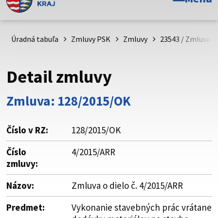
Toto je oficiálna webová stránka Prešovského
samosprávneho kraja. Oficiálne stránky využívajú doménu
psk.sk.
Úradná tabuľa
Zmluvy PSK
Zmluvy
23543 / Zmluva o 
Táto stránka je zabezpečená
Detail zmluvy
Buďte pozorní a vždy sa uistite, že zdieľate informácie iba
cez zabezpečenú webovú stránku. Zabezpečená stránka
Zmluva: 128/2015/OK
vždy začína https:// pred názvom domény webového sídla.
Číslo v RZ:
128/2015/OK
Číslo
4/2015/ARR
zmluvy:
Názov:
Zmluva o dielo č. 4/2015/ARR
Predmet:
Vykonanie stavebných prác vrátane