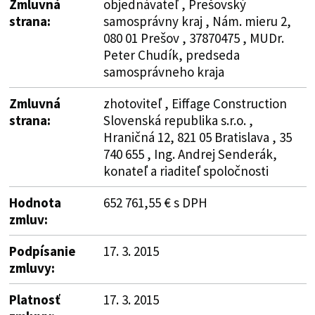
Zmluvná
objednávateľ , Prešovský
strana:
samosprávny kraj , Nám. mieru 2,
080 01 Prešov , 37870475 , MUDr.
Peter Chudík, predseda
samosprávneho kraja
Zmluvná
zhotoviteľ , Eiffage Construction
strana:
Slovenská republika s.r.o. ,
Hraničná 12, 821 05 Bratislava , 35
740 655 , Ing. Andrej Senderák,
konateľ a riaditeľ spoločnosti
Hodnota
652 761,55 € s DPH
zmluv:
Podpísanie
17. 3. 2015
zmluvy:
Platnosť
17. 3. 2015