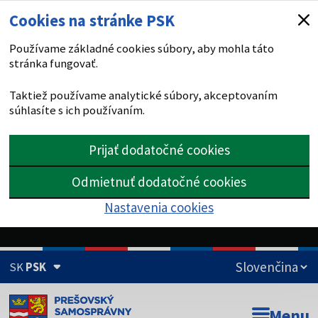
Cookies na stránke PSK
Používame základné cookies súbory, aby mohla táto
stránka fungovať.
Taktiež používame analytické súbory, akceptovaním
súhlasíte s ich používaním.
Prijať dodatočné cookies
Odmietnuť dodatočné cookies
Nastavenia cookies
SK
PSK
Doména psk.sk je oficiálna
Menu