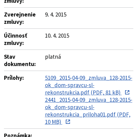
zmluvy:
Zverejnenie
9. 4. 2015
zmluvy:
Účinnosť
10. 4. 2015
zmluvy:
Stav
platná
dokumentu:
Prílohy:
5109_2015-04-09_zmluva_128-2015-
ok_dom-spravcu-sl-
rekonstrukcia.pdf (PDF, 81 kB)
2441_2015-04-09_zmluva_128-2015-
ok_dom-spravcu-sl-
rekonstrukcia_priloha01.pdf (PDF,
10 MB)
Poznámka: