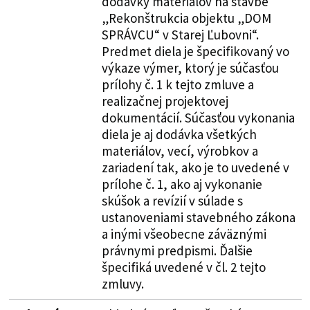
dodávky materiálov na stavbe
„Rekonštrukcia objektu „DOM
SPRÁVCU“ v Starej Ľubovni“.
Predmet diela je špecifikovaný vo
výkaze výmer, ktorý je súčasťou
prílohy č. 1 k tejto zmluve a
realizačnej projektovej
dokumentácií. Súčasťou vykonania
diela je aj dodávka všetkých
materiálov, vecí, výrobkov a
zariadení tak, ako je to uvedené v
prílohe č. 1, ako aj vykonanie
skúšok a revízií v súlade s
ustanoveniami stavebného zákona
a inými všeobecne záväznými
právnymi predpismi. Ďalšie
špecifiká uvedené v čl. 2 tejto
zmluvy.