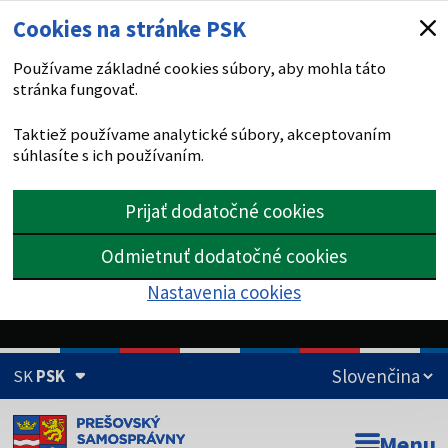
Cookies na stránke PSK
Používame základné cookies súbory, aby mohla táto
stránka fungovať.
Taktiež používame analytické súbory, akceptovaním
súhlasíte s ich používaním.
Prijať dodatočné cookies
Odmietnuť dodatočné cookies
Nastavenia cookies
SK
PSK
Doména psk.sk je oficiálna
Menu