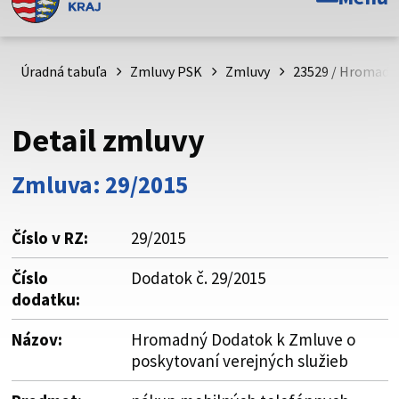
Toto je oficiálna webová stránka Prešovského
samosprávneho kraja. Oficiálne stránky využívajú doménu
psk.sk.
Úradná tabuľa
Zmluvy PSK
Zmluvy
23529 / Hromadný
Táto stránka je zabezpečená
Detail zmluvy
Buďte pozorní a vždy sa uistite, že zdieľate informácie iba
cez zabezpečenú webovú stránku. Zabezpečená stránka
Zmluva: 29/2015
vždy začína https:// pred názvom domény webového sídla.
Číslo v RZ:
29/2015
Číslo
Dodatok č. 29/2015
dodatku:
Názov:
Hromadný Dodatok k Zmluve o
poskytovaní verejných služieb