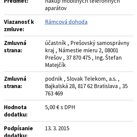
Predmet:
nákup mobilných telefónnych
aparátov
Viazanosť k
Rámcová dohoda
zmluve:
Zmluvná
účastník , Prešovský samosprávny
strana:
kraj , Námestie mieru 2, 08001
Prešov , 37 870 475 , Ing. Štefan
Matejčík
Zmluvná
podnik , Slovak Telekom, a.s. ,
strana:
Bajkalská 28, 817 62 Bratislava , 35
763 469
Hodnota
5,00 € s DPH
dodatku:
Podpísanie
13. 3. 2015
dodatku: