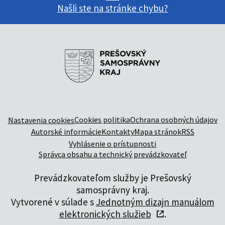
Našli ste na stránke chybu?
Cookies politika
Ochrana osobných údajov
Nastavenia cookies
Autorské informácie
Kontakty
Mapa stránok
RSS
Vyhlásenie o prístupnosti
Správca obsahu a technický prevádzkovateľ
Prevádzkovateľom služby je Prešovský
samosprávny kraj.
Vytvorené v súlade s
Jednotným dizajn manuálom
elektronických služieb
.