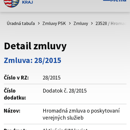
Toto je oficiálna webová stránka Prešovského
samosprávneho kraja. Oficiálne stránky využívajú doménu
psk.sk.
Úradná tabuľa
Zmluvy PSK
Zmluvy
23528 / Hromadná
Táto stránka je zabezpečená
Detail zmluvy
Buďte pozorní a vždy sa uistite, že zdieľate informácie iba
cez zabezpečenú webovú stránku. Zabezpečená stránka
Zmluva: 28/2015
vždy začína https:// pred názvom domény webového sídla.
Číslo v RZ:
28/2015
Číslo
Dodatok č. 28/2015
dodatku:
Názov:
Hromadná zmluva o poskytovaní
verejných služieb