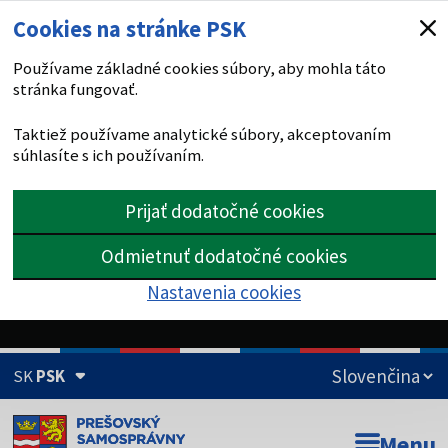
Cookies na stránke PSK
Používame základné cookies súbory, aby mohla táto
stránka fungovať.
Taktiež používame analytické súbory, akceptovaním
súhlasíte s ich používaním.
Prijať dodatočné cookies
Odmietnuť dodatočné cookies
Nastavenia cookies
SK
PSK
Doména psk.sk je oficiálna
Menu