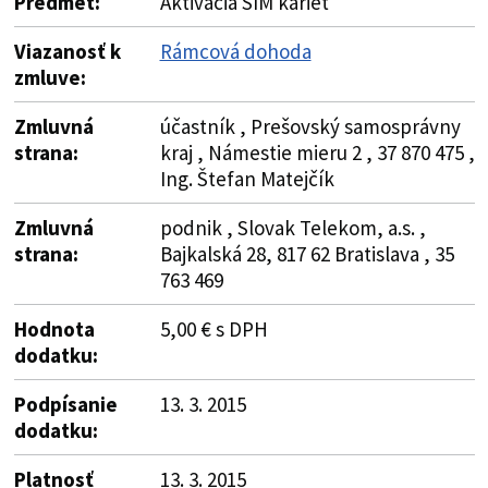
Predmet:
Aktivácia SIM kariet
Viazanosť k
Rámcová dohoda
zmluve:
Zmluvná
účastník , Prešovský samosprávny
strana:
kraj , Námestie mieru 2 , 37 870 475 ,
Ing. Štefan Matejčík
Zmluvná
podnik , Slovak Telekom, a.s. ,
strana:
Bajkalská 28, 817 62 Bratislava , 35
763 469
Hodnota
5,00 € s DPH
dodatku:
Podpísanie
13. 3. 2015
dodatku:
Platnosť
13. 3. 2015