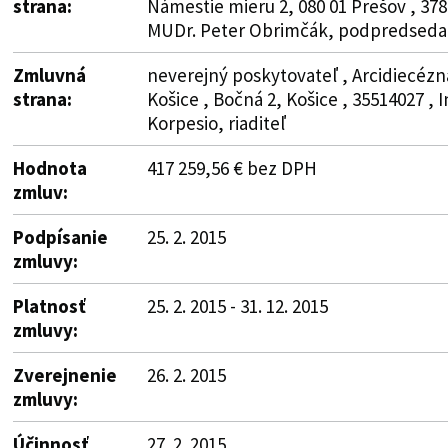
strana:
Námestie mieru 2, 080 01 Prešov , 378
MUDr. Peter Obrimčák, podpredseda
Zmluvná
neverejný poskytovateľ , Arcidiecézn
strana:
Košice , Bočná 2, Košice , 35514027 , In
Korpesio, riaditeľ
Hodnota
417 259,56 € bez DPH
zmluv:
Podpísanie
25. 2. 2015
zmluvy:
Platnosť
25. 2. 2015 - 31. 12. 2015
zmluvy:
Zverejnenie
26. 2. 2015
zmluvy:
Účinnosť
27. 2. 2015