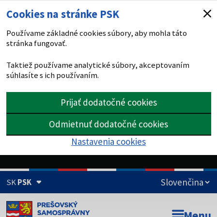
Cookies na stránke PSK
Používame základné cookies súbory, aby mohla táto
stránka fungovať.
Taktiež používame analytické súbory, akceptovaním
súhlasíte s ich používaním.
Prijať dodatočné cookies
Odmietnuť dodatočné cookies
Nastavenia cookies
SK
PSK
Doména psk.sk je oficiálna
Menu