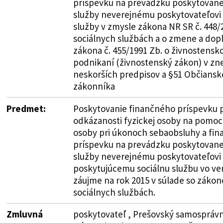
príspevku na prevádzku poskytovanej
služby neverejnému poskytovateľovi 
služby v zmysle zákona NR SR č. 448/2
sociálnych službách a o zmene a dop
zákona č. 455/1991 Zb. o živnostens
podnikaní (živnostenský zákon) v zn
neskorších predpisov a §51 Občians
zákonníka
Predmet:
Poskytovanie finančného príspevku p
odkázanosti fyzickej osoby na pomoc i
osoby pri úkonoch sebaobsluhy a fi
príspevku na prevádzku poskytovanej
služby neverejnému poskytovateľovi
poskytujúcemu sociálnu službu vo v
záujme na rok 2015 v súlade so záko
sociálnych službách.
Zmluvná
poskytovateľ , Prešovský samosprávny