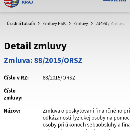
Toto je oficiálna webová stránka Prešovského
samosprávneho kraja. Oficiálne stránky využívajú doménu
psk.sk.
Úradná tabuľa
Zmluvy PSK
Zmluvy
23498 / Zmluva o
Táto stránka je zabezpečená
Detail zmluvy
Buďte pozorní a vždy sa uistite, že zdieľate informácie iba
cez zabezpečenú webovú stránku. Zabezpečená stránka
Zmluva: 88/2015/ORSZ
vždy začína https:// pred názvom domény webového sídla.
Číslo v RZ:
88/2015/ORSZ
Číslo
zmluvy:
Názov:
Zmluva o poskytovaní finančného prí
odkázanosti fyzickej osoby na pomoc i
osoby pri úkonoch sebaobsluhy a fi