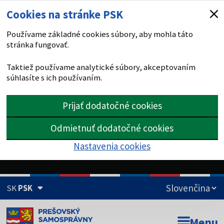
Cookies na stránke PSK
Používame základné cookies súbory, aby mohla táto
stránka fungovať.
Taktiež používame analytické súbory, akceptovaním
súhlasíte s ich používaním.
Prijať dodatočné cookies
Odmietnuť dodatočné cookies
Nastavenia cookies
SK
PSK
Doména psk.sk je oficiálna
Menu