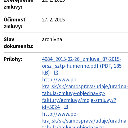
zmluvy:
Účinnosť
27. 2. 2015
zmluvy:
Stav
archívna
dokumentu:
Prílohy:
4984_2015-02-26_zmluva_87-2015-
orsz_sztp-humenne.pdf (PDF, 185
kB)
http://www.po-
kraj.sk/sk/samosprava/udaje/uradna-
tabula/zmluvy-objednavky-
faktury/ezmluvy/moje-zmluvy/?
id=5024
http://www.po-
kraj.sk/sk/samosprava/udaje/uradna-
tabula/zmluvy-objednavky-