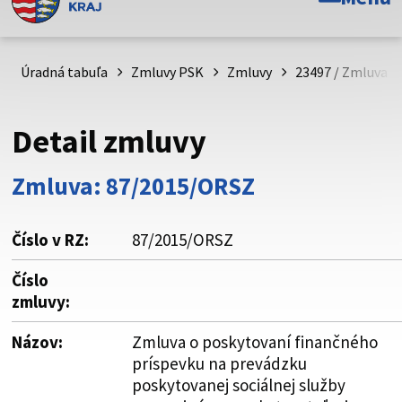
Toto je oficiálna webová stránka Prešovského
samosprávneho kraja. Oficiálne stránky využívajú doménu
psk.sk.
Úradná tabuľa
Zmluvy PSK
Zmluvy
23497 / Zmluva o
Táto stránka je zabezpečená
Detail zmluvy
Buďte pozorní a vždy sa uistite, že zdieľate informácie iba
cez zabezpečenú webovú stránku. Zabezpečená stránka
Zmluva: 87/2015/ORSZ
vždy začína https:// pred názvom domény webového sídla.
Číslo v RZ:
87/2015/ORSZ
Číslo
zmluvy:
Názov:
Zmluva o poskytovaní finančného
príspevku na prevádzku
poskytovanej sociálnej služby