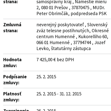
strana:
samosprávny kraj , Námestie mieru
2, 080 01 Prešov , 37870475 , MUDr.
Peter Obrimčák, podpredseda PSK
Zmluvná
neverejný poskytovateľ , Slovenský
strana:
zväz telesne postihnutých, Okresné
centrum Humenné , Kukorelliho 60,
066 01 Humenné , 37794744 , Jozef
Levko, štatutárny zástupca
Hodnota
7 425,00 € bez DPH
zmluv:
Podpísanie
25. 2. 2015
zmluvy:
Platnosť
25. 2. 2015 - 31. 12. 2015
zmluvy:
Zverejnenie
26. 2. 2015