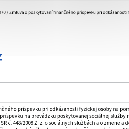
470 / Zmluva o poskytovaní finančného príspevku pri odkázanosti
Z
čného príspevku pri odkázanosti fyzickej osoby na pom
príspevku na prevádzku poskytovanej sociálnej služby 
SR č. 448/2008 Z. z. o sociálnych službách a o zmene a d