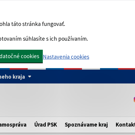
hla táto stránka fungovať.
tovaním súhlasíte s ich používaním.
datočné cookies
Nastavenia cookies
eho kraja
Táto stránka je zabezpe
Buďte pozorní a vždy sa ui
ého samosprávneho kraja.
zabezpečenú webovú strá
https:// pred názvom dom
amospráva
Úrad PSK
Spoznávame kraj
Kontak