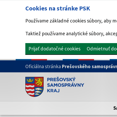
Cookies na stránke PSK
Používame základné cookies súbory, aby mo
Taktiež používame analytické súbory, akcep
Prijať dodatočné cookies
Odmietnuť do
PRESKOČIŤ NA HLAVNÝ OBSAH
Oficiálna stránka
Prešovského samosprávn
Doména psk.sk je oficiálna
Toto je oficiálna webová stránka Prešovsk
Oficiálne stránky využívajú doménu psk.sk.
S