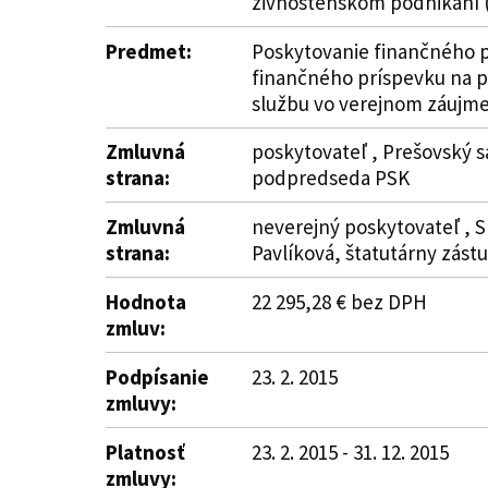
živnostenskom podnikaní (
Predmet:
Poskytovanie finančného pr
finančného príspevku na p
službu vo verejnom záujme
Zmluvná
poskytovateľ , Prešovský s
strana:
podpredseda PSK
Zmluvná
neverejný poskytovateľ , S
strana:
Pavlíková, štatutárny zást
Hodnota
22 295,28 € bez DPH
zmluv:
Podpísanie
23. 2. 2015
zmluvy:
Platnosť
23. 2. 2015 - 31. 12. 2015
zmluvy: