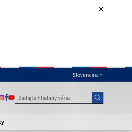
čená
ODKAZ SA OTVORÍ NA NOVEJ KARTE
ODKAZ SA OTVORÍ NA NOVEJ KARTE
ODKAZ SA OTVORÍ NA NOVEJ KARTE
stite, že zdieľate informácie iba cez
nku. Zabezpečená stránka vždy začína
ény webového sídla.
ty