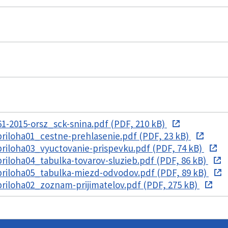
-2015-orsz_sck-snina.pdf (PDF, 210 kB)
iloha01_cestne-prehlasenie.pdf (PDF, 23 kB)
iloha03_vyuctovanie-prispevku.pdf (PDF, 74 kB)
iloha04_tabulka-tovarov-sluzieb.pdf (PDF, 86 kB)
iloha05_tabulka-miezd-odvodov.pdf (PDF, 89 kB)
iloha02_zoznam-prijimatelov.pdf (PDF, 275 kB)