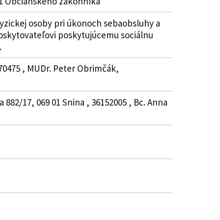
51 Občianskeho zákonníka
fyzickej osoby pri úkonoch sebaobsluhy a
oskytovateľovi poskytujúcemu sociálnu
.
870475 , MUDr. Peter Obrimčák,
 882/17, 069 01 Snina , 36152005 , Bc. Anna