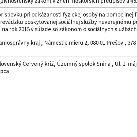
živnostenský zákon) v znení neskorších predpisov a §
íspevku pri odkázanosti fyzickej osoby na pomoc inej 
revádzku poskytovanej sociálnej služby neverejnému p
 na rok 2015 v súlade so zákonom o sociálnych službách
amosprávny kraj , Námestie mieru 2, 080 01 Prešov , 37
lovenský Červený kríž, Územný spolok Snina , Ul. 1. mája
upca