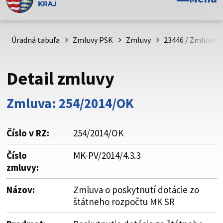
Toto je oficiálna webová stránka Prešovského
samosprávneho kraja. Oficiálne stránky využívajú doménu
psk.sk.
Úradná tabuľa
Zmluvy PSK
Zmluvy
23446 / Zmluva o
Táto stránka je zabezpečená
Detail zmluvy
Buďte pozorní a vždy sa uistite, že zdieľate informácie iba
cez zabezpečenú webovú stránku. Zabezpečená stránka
Zmluva: 254/2014/OK
vždy začína https:// pred názvom domény webového sídla.
Číslo v RZ:
254/2014/OK
Číslo
MK-PV/2014/4.3.3
zmluvy:
Názov:
Zmluva o poskytnutí dotácie zo
štátneho rozpočtu MK SR