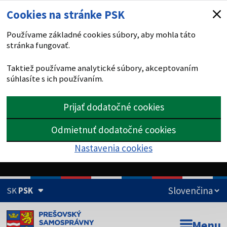
Cookies na stránke PSK
Používame základné cookies súbory, aby mohla táto
stránka fungovať.
Taktiež používame analytické súbory, akceptovaním
súhlasíte s ich používaním.
Prijať dodatočné cookies
Odmietnuť dodatočné cookies
Nastavenia cookies
SK
PSK
Doména psk.sk je oficiálna
Menu