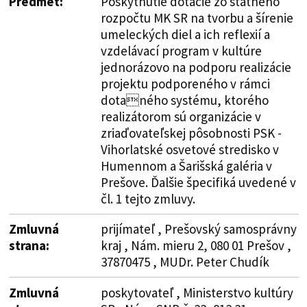
Predmet:
Poskytnutie dotácie zo štátneho
rozpočtu MK SR na tvorbu a šírenie
umeleckých diel a ich reflexií a
vzdelávací program v kultúre
jednorázovo na podporu realizácie
projektu podporeného v rámci
dotaného systému, ktorého
realizátorom sú organizácie v
zriaďovateľskej pôsobnosti PSK -
Vihorlatské osvetové stredisko v
Humennom a Šarišská galéria v
Prešove. Ďalšie špecifiká uvedené v
čl. 1 tejto zmluvy.
Zmluvná
prijímateľ , Prešovský samosprávny
strana:
kraj , Nám. mieru 2, 080 01 Prešov ,
37870475 , MUDr. Peter Chudík
Zmluvná
poskytovateľ , Ministerstvo kultúry