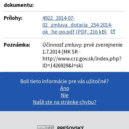
dokumentu:
Prílohy:
4922_2014-07-
02_zmluva_dotacia_254-2014-
ok_he-po.pdf (PDF, 216 kB)
Poznámka:
Účinnosť zmluvy: prvé zverejnenie
1.7.2014 (MK SR -
http://www.crz.gov.sk/index.php?
ID=1426929&l=sk)
Boli tieto informácie pre vás užitočné?
Áno
Nie
Našli ste na stránke chybu?