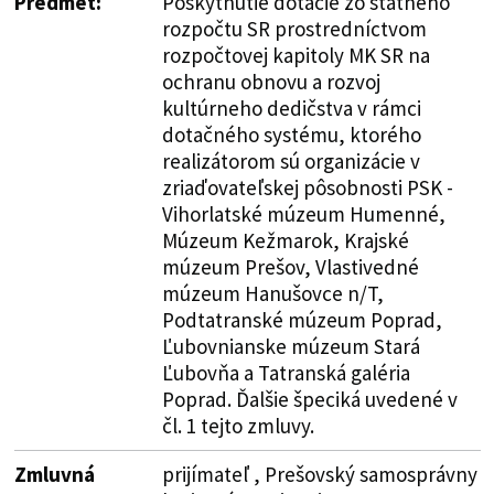
Predmet:
Poskytnutie dotácie zo štátneho
rozpočtu SR prostredníctvom
rozpočtovej kapitoly MK SR na
ochranu obnovu a rozvoj
kultúrneho dedičstva v rámci
dotačného systému, ktorého
realizátorom sú organizácie v
zriaďovateľskej pôsobnosti PSK -
Vihorlatské múzeum Humenné,
Múzeum Kežmarok, Krajské
múzeum Prešov, Vlastivedné
múzeum Hanušovce n/T,
Podtatranské múzeum Poprad,
Ľubovnianske múzeum Stará
Ľubovňa a Tatranská galéria
Poprad. Ďalšie špeciká uvedené v
čl. 1 tejto zmluvy.
Zmluvná
prijímateľ , Prešovský samosprávny