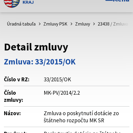
Toto je oficiálna webová stránka Prešovského
samosprávneho kraja. Oficiálne stránky využívajú doménu
psk.sk.
Úradná tabuľa
Zmluvy PSK
Zmluvy
23438 / Zmluva o
Táto stránka je zabezpečená
Detail zmluvy
Buďte pozorní a vždy sa uistite, že zdieľate informácie iba
cez zabezpečenú webovú stránku. Zabezpečená stránka
Zmluva: 33/2015/OK
vždy začína https:// pred názvom domény webového sídla.
Číslo v RZ:
33/2015/OK
Číslo
MK-PV/2014/2.2
zmluvy:
Názov:
Zmluva o poskytnutí dotácie zo
štátneho rozpočtu MK SR