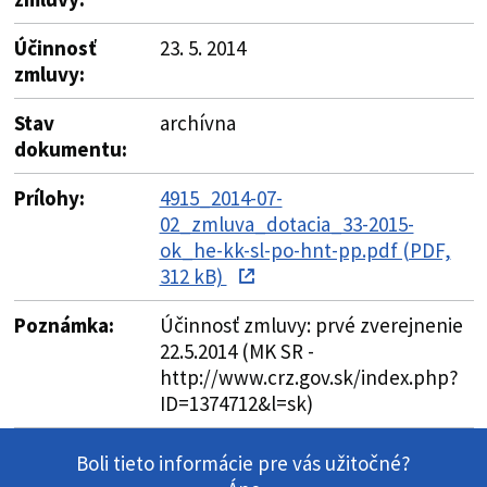
Účinnosť
23. 5. 2014
zmluvy:
Stav
archívna
dokumentu:
Prílohy:
4915_2014-07-
02_zmluva_dotacia_33-2015-
ok_he-kk-sl-po-hnt-pp.pdf (PDF,
312 kB)
Poznámka:
Účinnosť zmluvy: prvé zverejnenie
22.5.2014 (MK SR -
http://www.crz.gov.sk/index.php?
ID=1374712&l=sk)
Boli tieto informácie pre vás užitočné?