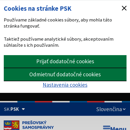
Cookies na stránke PSK
Používame základné cookies súbory, aby mohla táto
stránka fungovať.
Taktiež používame analytické súbory, akceptovaním
súhlasíte s ich používaním.
Prijať dodatočné cookies
Odmietnuť dodatočné cookies
Nastavenia cookies
SK
PSK
Doména psk.sk je oficiálna
Menu