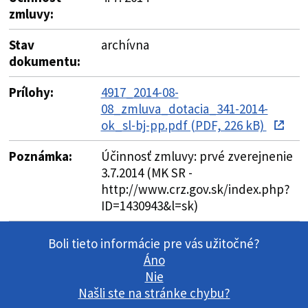
zmluvy:
Stav
archívna
dokumentu:
Prílohy:
4917_2014-08-
08_zmluva_dotacia_341-2014-
ok_sl-bj-pp.pdf (PDF, 226 kB)
Poznámka:
Účinnosť zmluvy: prvé zverejnenie
3.7.2014 (MK SR -
http://www.crz.gov.sk/index.php?
ID=1430943&l=sk)
Boli tieto informácie pre vás užitočné?
Áno
Nie
Našli ste na stránke chybu?