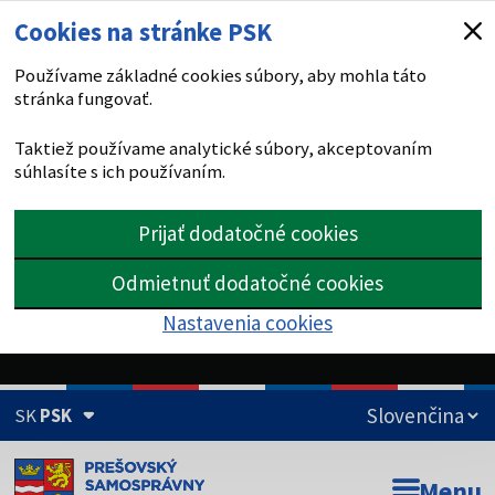
Cookies na stránke PSK
Používame základné cookies súbory, aby mohla táto
stránka fungovať.
Taktiež používame analytické súbory, akceptovaním
súhlasíte s ich používaním.
Prijať dodatočné cookies
Odmietnuť dodatočné cookies
Nastavenia cookies
SK
PSK
Doména psk.sk je oficiálna
Menu