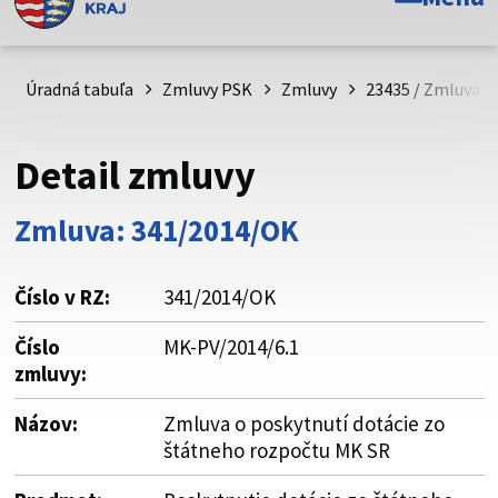
Toto je oficiálna webová stránka Prešovského
samosprávneho kraja. Oficiálne stránky využívajú doménu
psk.sk.
Úradná tabuľa
Zmluvy PSK
Zmluvy
23435 / Zmluva o
Táto stránka je zabezpečená
Detail zmluvy
Buďte pozorní a vždy sa uistite, že zdieľate informácie iba
cez zabezpečenú webovú stránku. Zabezpečená stránka
Zmluva: 341/2014/OK
vždy začína https:// pred názvom domény webového sídla.
Číslo v RZ:
341/2014/OK
Číslo
MK-PV/2014/6.1
zmluvy:
Názov:
Zmluva o poskytnutí dotácie zo
štátneho rozpočtu MK SR