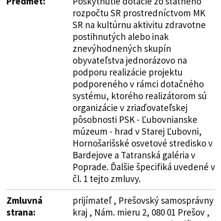
Predmet:
Poskytnutie dotácie zo štátneho
rozpočtu SR prostredníctvom MK
SR na kultúrnu aktivitu zdravotne
postihnutých alebo inak
znevýhodnených skupín
obyvateľstva jednorázovo na
podporu realizácie projektu
podporeného v rámci dotačného
systému, ktorého realizátorom sú
organizácie v zriaďovateľskej
pôsobnosti PSK - Ľubovnianske
múzeum - hrad v Starej Ľubovni,
Hornošarišské osvetové stredisko v
Bardejove a Tatranská galéria v
Poprade. Ďalšie špecifiká uvedené v
čl. 1 tejto zmluvy.
Zmluvná
prijímateľ , Prešovský samosprávny
strana:
kraj , Nám. mieru 2, 080 01 Prešov ,