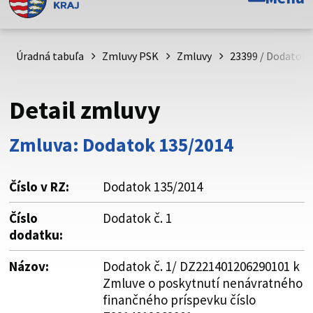
Toto je oficiálna webová stránka Prešovského
samosprávneho kraja. Oficiálne stránky využívajú doménu
psk.sk.
Úradná tabuľa
Zmluvy PSK
Zmluvy
23399 / Dodatok 
Táto stránka je zabezpečená
Detail zmluvy
Buďte pozorní a vždy sa uistite, že zdieľate informácie iba
cez zabezpečenú webovú stránku. Zabezpečená stránka
Zmluva: Dodatok 135/2014
vždy začína https:// pred názvom domény webového sídla.
Číslo v RZ:
Dodatok 135/2014
Číslo
Dodatok č. 1
dodatku:
Názov:
Dodatok č. 1/ DZ221401206290101 k
Zmluve o poskytnutí nenávratného
finančného príspevku číslo