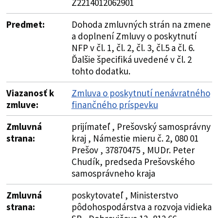
Z2214012062901
Predmet:
Dohoda zmluvných strán na zmene
a doplnení Zmluvy o poskytnutí
NFP v čl. 1, čl. 2, čl. 3, čl.5 a čl. 6.
Ďalšie špecifiká uvedené v čl. 2
tohto dodatku.
Viazanosť k
Zmluva o poskytnutí nenávratného
zmluve:
finančného príspevku
Zmluvná
prijímateľ , Prešovský samosprávny
strana:
kraj , Námestie mieru č. 2, 080 01
Prešov , 37870475 , MUDr. Peter
Chudík, predseda Prešovského
samosprávneho kraja
Zmluvná
poskytovateľ , Ministerstvo
strana:
pôdohospodárstva a rozvoja vidieka