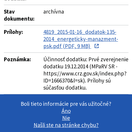
Stav
archívna
dokumentu:
Prílohy:
4819_2015-01-16_dodatok-135-
2014_energeticky-manazment-
psk.pdf (PDF, 9 MB)
Poznámka:
Účinnosť dodatku: Prvé zverejnenie
dodatku 19.12.2014 (MPaRV SR -
https://www.crz.gov.sk/index.php?
ID=1666370&l=sk). Prílohy sú
súčasťou dodatku.
Boli tieto informácie pre vás užitočné?
Áno
Nie
Našli ste na stránke chybu?