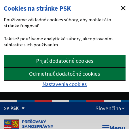
Cookies na stránke PSK
Používame základné cookies súbory, aby mohla táto
stránka fungovať.
Taktiež používame analytické súbory, akceptovaním
súhlasíte s ich používaním.
Prijať dodatočné cookies
Odmietnuť dodatočné cookies
Nastavenia cookies
SK
PSK
Doména psk.sk je oficiálna
Menu