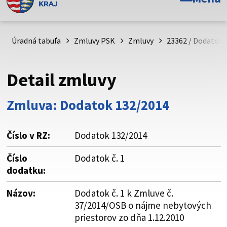
Toto je oficiálna webová stránka Prešovského
samosprávneho kraja. Oficiálne stránky využívajú doménu
psk.sk.
Úradná tabuľa
Zmluvy PSK
Zmluvy
23362 / Dodatok 
Táto stránka je zabezpečená
Detail zmluvy
Buďte pozorní a vždy sa uistite, že zdieľate informácie iba
cez zabezpečenú webovú stránku. Zabezpečená stránka
Zmluva: Dodatok 132/2014
vždy začína https:// pred názvom domény webového sídla.
Číslo v RZ:
Dodatok 132/2014
Číslo
Dodatok č. 1
dodatku:
Názov:
Dodatok č. 1 k Zmluve č.
37/2014/OSB o nájme nebytových
priestorov zo dňa 1.12.2010