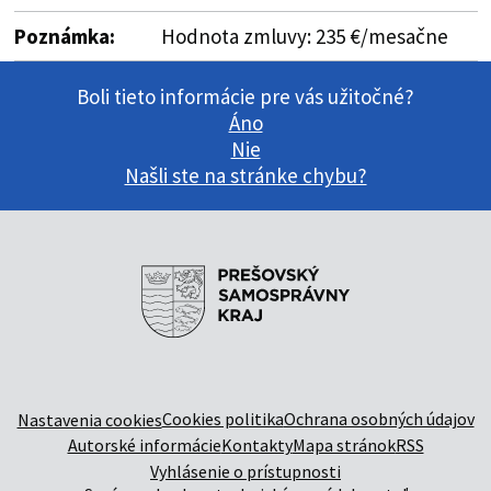
Poznámka:
Hodnota zmluvy: 235 €/mesačne
Boli tieto informácie pre vás užitočné?
Áno
Nie
Našli ste na stránke chybu?
Cookies politika
Ochrana osobných údajov
Nastavenia cookies
Autorské informácie
Kontakty
Mapa stránok
RSS
Vyhlásenie o prístupnosti