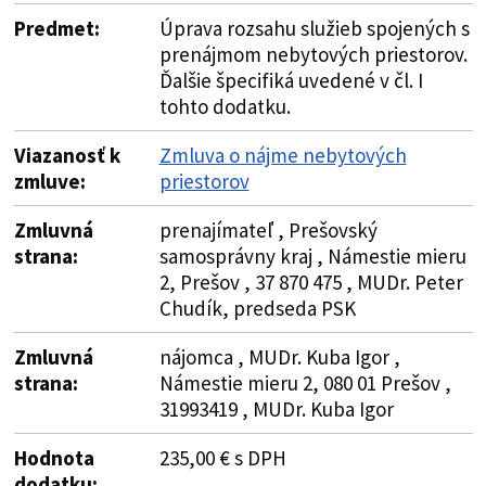
Predmet:
Úprava rozsahu služieb spojených s
prenájmom nebytových priestorov.
Ďalšie špecifiká uvedené v čl. I
tohto dodatku.
Viazanosť k
Zmluva o nájme nebytových
zmluve:
priestorov
Zmluvná
prenajímateľ , Prešovský
strana:
samosprávny kraj , Námestie mieru
2, Prešov , 37 870 475 , MUDr. Peter
Chudík, predseda PSK
Zmluvná
nájomca , MUDr. Kuba Igor ,
strana:
Námestie mieru 2, 080 01 Prešov ,
31993419 , MUDr. Kuba Igor
Hodnota
235,00 € s DPH
dodatku: