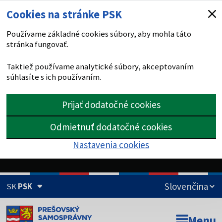
Cookies na stránke PSK
Používame základné cookies súbory, aby mohla táto
stránka fungovať.
Taktiež používame analytické súbory, akceptovaním
súhlasíte s ich používaním.
Prijať dodatočné cookies
Odmietnuť dodatočné cookies
Nastavenia cookies
SK
PSK
Doména psk.sk je oficiálna
Menu