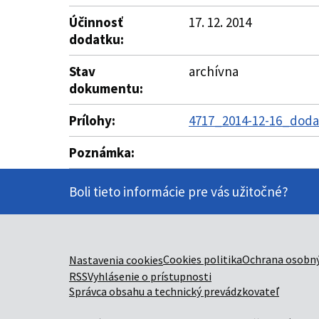
Účinnosť
17. 12. 2014
dodatku:
Stav
archívna
dokumentu:
Prílohy:
4717_2014-12-16_dodat
Poznámka:
Boli tieto informácie pre vás užitočné?
Cookies politika
Ochrana osobný
Nastavenia cookies
RSS
Vyhlásenie o prístupnosti
Správca obsahu a technický prevádzkovateľ