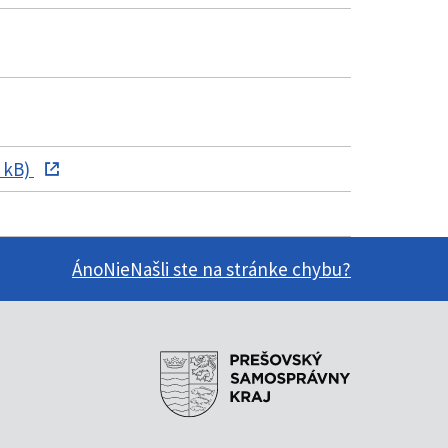
 kB)
Áno
Nie
Našli ste na stránke chybu?