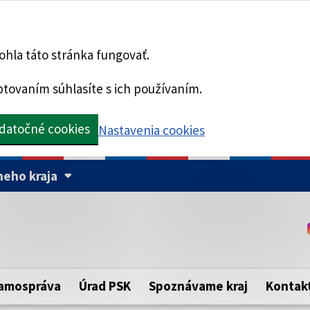
hla táto stránka fungovať.
tovaním súhlasíte s ich používaním.
datočné cookies
Nastavenia cookies
eho kraja
Táto stránka je zabezpe
Buďte pozorní a vždy sa ui
ého samosprávneho kraja.
zabezpečenú webovú strá
https:// pred názvom dom
amospráva
Úrad PSK
Spoznávame kraj
Kontak