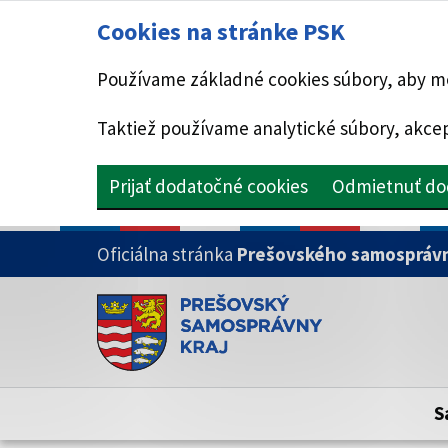
Cookies na stránke PSK
Používame základné cookies súbory, aby mo
Taktiež používame analytické súbory, akcep
Prijať dodatočné cookies
Odmietnuť do
PRESKOČIŤ NA HLAVNÝ OBSAH
Oficiálna stránka
Prešovského samosprávn
Doména psk.sk je oficiálna
Toto je oficiálna webová stránka Prešovsk
Oficiálne stránky využívajú doménu psk.sk.
S