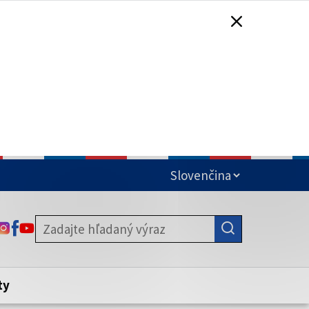
čená
ODKAZ SA OTVORÍ NA NOVEJ KARTE
ODKAZ SA OTVORÍ NA NOVEJ KARTE
ODKAZ SA OTVORÍ NA NOVEJ KARTE
stite, že zdieľate informácie iba cez
nku. Zabezpečená stránka vždy začína
ény webového sídla.
ty