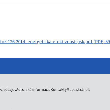
ok-126-2014_energeticka-efektivnost-psk.pdf (PDF, 59
ch údajov
Autorské informácie
Kontakty
Mapa stránok