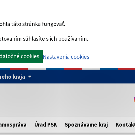
hla táto stránka fungovať.
tovaním súhlasíte s ich používaním.
datočné cookies
Nastavenia cookies
eho kraja
Táto stránka je zabezpe
Buďte pozorní a vždy sa ui
ého samosprávneho kraja.
zabezpečenú webovú strá
https:// pred názvom dom
amospráva
Úrad PSK
Spoznávame kraj
Kontak