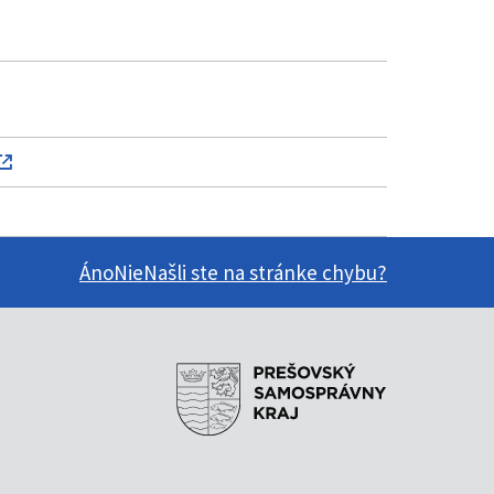
Áno
Nie
Našli ste na stránke chybu?