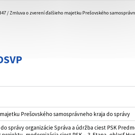
347 / Zmluva o zverení ďalšieho majetku Prešovského samosprávn
DDSVP
 majetku Prešovského samosprávneho kraja do správy
 do správy organizácie Správa a údržba ciest PSK Pred
projektu, modernizácia ciest PSK – 3. Etapa, oblasť Hu