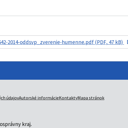
42-2014-oddsvp_zverenie-humenne.pdf (PDF, 47 kB)
ch údajov
Autorské informácie
Kontakty
Mapa stránok
správny kraj.