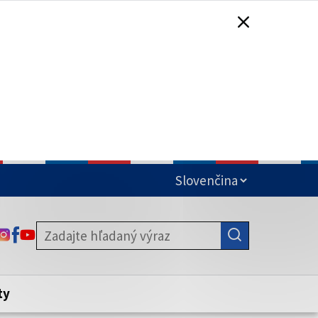
čená
ODKAZ SA OTVORÍ NA NOVEJ KARTE
ODKAZ SA OTVORÍ NA NOVEJ KARTE
ODKAZ SA OTVORÍ NA NOVEJ KARTE
stite, že zdieľate informácie iba cez
nku. Zabezpečená stránka vždy začína
ény webového sídla.
ty