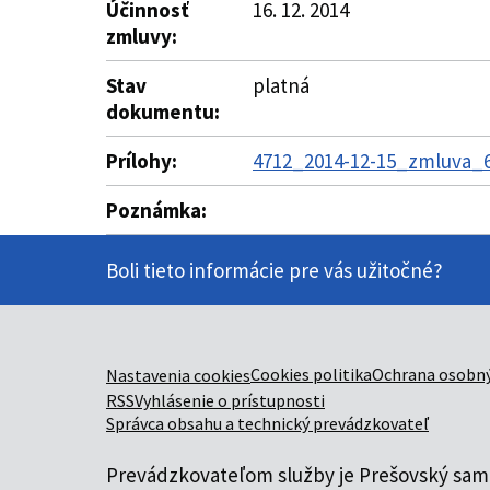
Účinnosť
16. 12. 2014
zmluvy:
Stav
platná
dokumentu:
Prílohy:
4712_2014-12-15_zmluva_6
Poznámka:
Boli tieto informácie pre vás užitočné?
Cookies politika
Ochrana osobný
Nastavenia cookies
RSS
Vyhlásenie o prístupnosti
Správca obsahu a technický prevádzkovateľ
Prevádzkovateľom služby je Prešovský samo