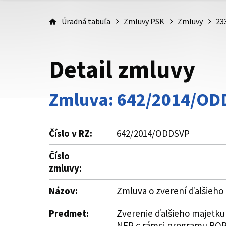
Úradná tabuľa
Zmluvy PSK
Zmluvy
23
Detail zmluvy
Zmluva: 642/2014/O
Číslo v RZ:
642/2014/ODDSVP
Číslo
zmluvy:
Názov:
Zmluva o zverení ďalšieho
Predmet:
Zverenie ďalšieho majetku
NFP c rámci programu ROP 