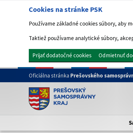
Cookies na stránke PSK
Používame základné cookies súbory, aby mo
Taktiež používame analytické súbory, akcep
Prijať dodatočné cookies
Odmietnuť do
PRESKOČIŤ NA HLAVNÝ OBSAH
Oficiálna stránka
Prešovského samosprávn
Doména psk.sk je oficiálna
Toto je oficiálna webová stránka Prešovsk
Oficiálne stránky využívajú doménu psk.sk.
S