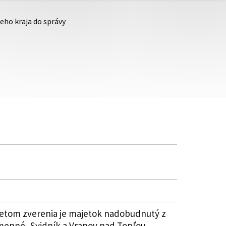
eho kraja do správy
metom zverenia je majetok nadobudnutý z
menné, Svidník a Vranov nad Topľou.