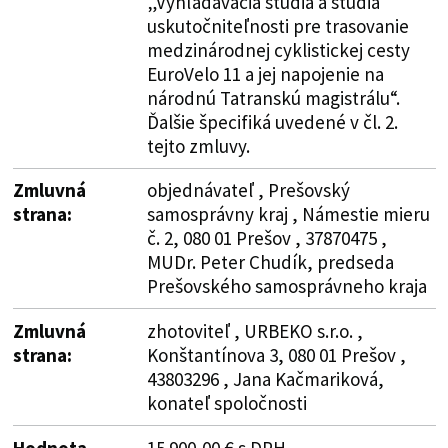
„Vyhľadávacia štúdia a štúdia
uskutočniteľnosti pre trasovanie
medzinárodnej cyklistickej cesty
EuroVelo 11 a jej napojenie na
národnú Tatranskú magistrálu“.
Ďalšie špecifiká uvedené v čl. 2.
tejto zmluvy.
Zmluvná
objednávateľ , Prešovský
strana:
samosprávny kraj , Námestie mieru
č. 2, 080 01 Prešov , 37870475 ,
MUDr. Peter Chudík, predseda
Prešovského samosprávneho kraja
Zmluvná
zhotoviteľ , URBEKO s.r.o. ,
strana:
Konštantínova 3, 080 01 Prešov ,
43803296 , Jana Kačmariková,
konateľ spoločnosti
Hodnota
15 900,00 € s DPH