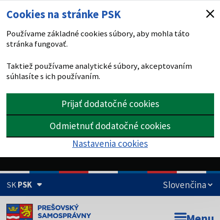
Cookies na stránke PSK
Používame základné cookies súbory, aby mohla táto
stránka fungovať.
Taktiež používame analytické súbory, akceptovaním
súhlasíte s ich používaním.
Prijať dodatočné cookies
Odmietnuť dodatočné cookies
Nastavenia cookies
SK
PSK
Doména psk.sk je oficiálna
Menu