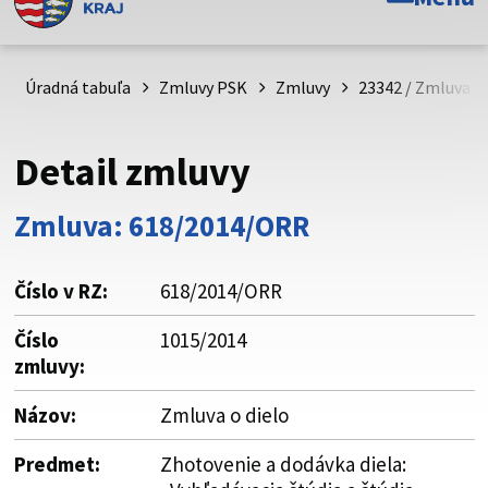
Toto je oficiálna webová stránka Prešovského
samosprávneho kraja. Oficiálne stránky využívajú doménu
psk.sk.
Úradná tabuľa
Zmluvy PSK
Zmluvy
23342 / Zmluva o 
Táto stránka je zabezpečená
Detail zmluvy
Buďte pozorní a vždy sa uistite, že zdieľate informácie iba
cez zabezpečenú webovú stránku. Zabezpečená stránka
Zmluva: 618/2014/ORR
vždy začína https:// pred názvom domény webového sídla.
Číslo v RZ:
618/2014/ORR
Číslo
1015/2014
zmluvy:
Názov:
Zmluva o dielo
Predmet:
Zhotovenie a dodávka diela: