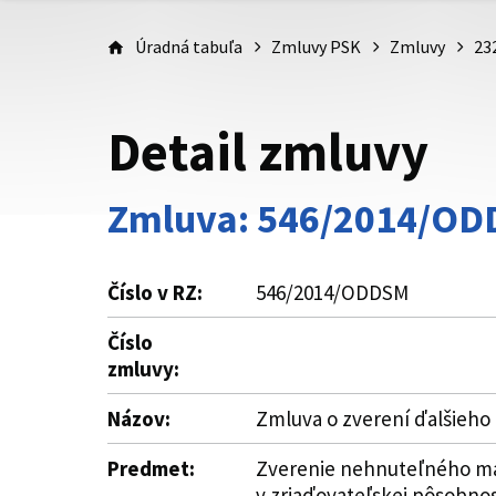
Úradná tabuľa
Zmluvy PSK
Zmluvy
23
Detail zmluvy
Zmluva: 546/2014/O
Číslo v RZ:
546/2014/ODDSM
Číslo
zmluvy:
Názov:
Zmluva o zverení ďalšieho
Predmet:
Zverenie nehnuteľného maj
v zriaďovateľskej pôsobnos