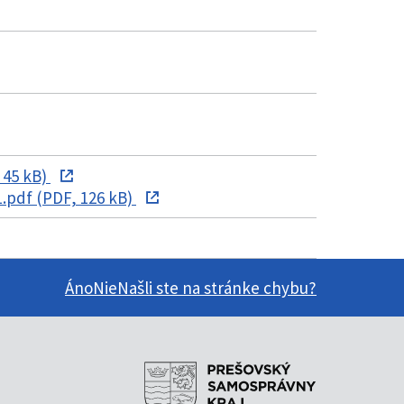
 45 kB)
pdf (PDF, 126 kB)
Áno
Nie
Našli ste na stránke chybu?