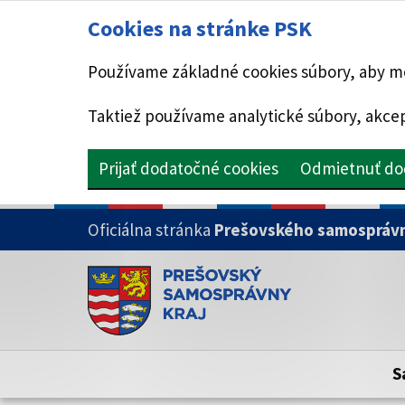
Cookies na stránke PSK
Používame základné cookies súbory, aby mo
Taktiež používame analytické súbory, akcep
Prijať dodatočné cookies
Odmietnuť do
PRESKOČIŤ NA HLAVNÝ OBSAH
Oficiálna stránka
Prešovského samosprávn
Doména psk.sk je oficiálna
Toto je oficiálna webová stránka Prešovsk
Oficiálne stránky využívajú doménu psk.sk.
S