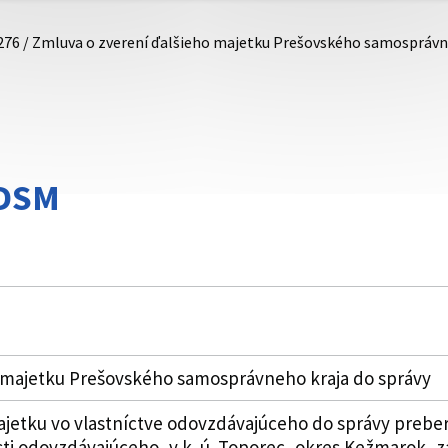
276 / Zmluva o zverení ďalšieho majetku Prešovského samosprávn
DDSM
 majetku Prešovského samosprávneho kraja do správy
etku vo vlastníctve odovzdávajúceho do správy prebera
ti odovzdávajúceho, v k. ú. Toporec, okres Kežmarok, za