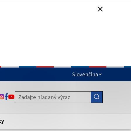
čená
ODKAZ SA OTVORÍ NA NOVEJ KARTE
ODKAZ SA OTVORÍ NA NOVEJ KARTE
ODKAZ SA OTVORÍ NA NOVEJ KARTE
stite, že zdieľate informácie iba cez
nku. Zabezpečená stránka vždy začína
ény webového sídla.
ty