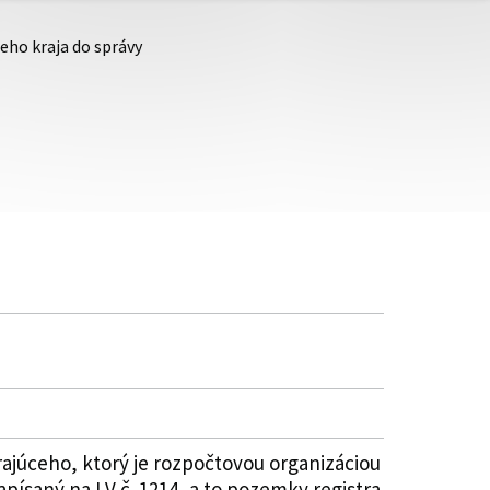
eho kraja do správy
júceho, ktorý je rozpočtovou organizáciou
písaný na LV č. 1214, a to pozemky registra