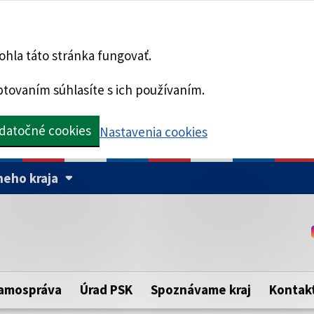
hla táto stránka fungovať.
tovaním súhlasíte s ich používaním.
datočné cookies
Nastavenia cookies
eho kraja
Táto stránka je zabezpe
Buďte pozorní a vždy sa ui
ého samosprávneho kraja.
zabezpečenú webovú strá
https:// pred názvom dom
amospráva
Úrad PSK
Spoznávame kraj
Kontak