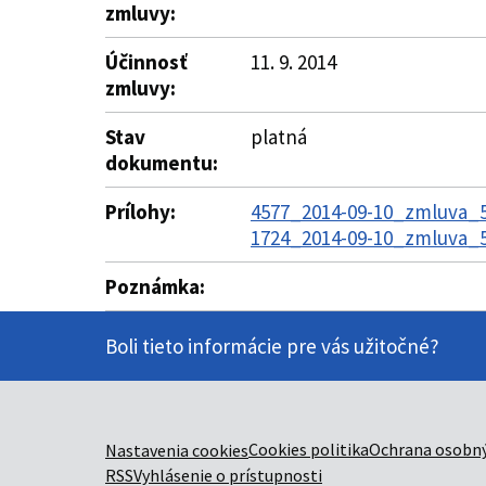
zmluvy:
Účinnosť
11. 9. 2014
zmluvy:
Stav
platná
dokumentu:
Prílohy:
4577_2014-09-10_zmluva_5
1724_2014-09-10_zmluva_5
Poznámka:
Boli tieto informácie pre vás užitočné?
Cookies politika
Ochrana osobný
Nastavenia cookies
RSS
Vyhlásenie o prístupnosti