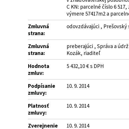
C KN: parcelné číslo 6 517,
výmere 57417m2 a parcelné 
Zmluvná
odovzdávajúci , Prešovský 
strana:
Zmluvná
preberajúci , Správa a údrž
strana:
Kozák, riaditeľ
Hodnota
5 432,10 € s DPH
zmluv:
Podpísanie
10. 9. 2014
zmluvy:
Platnosť
10. 9. 2014
zmluvy:
Zverejnenie
10. 9. 2014